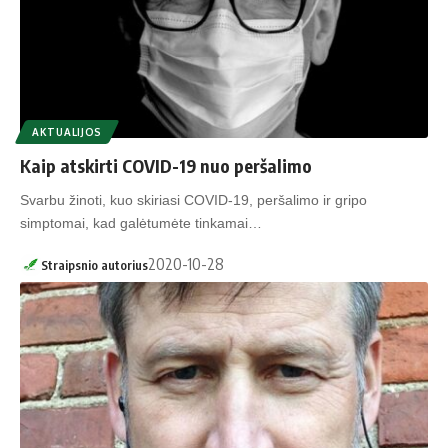
AKTUALIJOS
Kaip atskirti COVID-19 nuo peršalimo
Svarbu žinoti, kuo skiriasi COVID-19, peršalimo ir gripo
simptomai, kad galėtumėte tinkamai…
2020-10-28
Straipsnio autorius