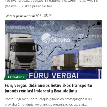
Tęsinys, pradžia gegužės 14 d.numeryje. 1996 metai. VACYS
(tęsinys)... Viskas prasidėjo tais…
2021-05-21
Straipsnio autorius
AKTUALIJOS
Fūrų vergai: didžiausios lietuviškos transporto
įmonės remiasi imigrantų išnaudojimu
Pastaruoju metu darbuotojus ginančios profsąjungos ir su
prekyba žmonėmis kovojančios organizacijos garsiai…