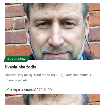
KOMENTARAI
Dvasininko žodis
Neturėsi kitų dievų, tiktai mane (Iš 20,3) Gręžkitės manin ir
būsite išgelbėti,…
2020-11-09
Straipsnio autorius