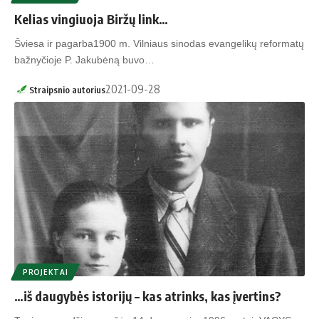
Kelias vingiuoja Biržų link…
Šviesa ir pagarba1900 m. Vilniaus sinodas evangelikų reformatų
bažnyčioje P. Jakubėną buvo…
2021-09-28
Straipsnio autorius
PROJEKTAI
…iš daugybės istorijų – kas atrinks, kas įvertins?