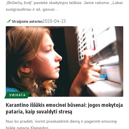
„Biržiečių žodį“ pasiekė skaitytojos laiškas. Jame rašoma: „Labai
susigraudinau ir aš, gavusi…
2020-04-23
Straipsnio autorius
SVEIKATA
Karantino iššūkis emocinei būsenai: jogos mokytoja
pataria, kaip suvaldyti stresą
Nuo ko pradėti, norint praskaidrinti dieną ir pagerinti emocinę
būklę pataria Klaipėdos…