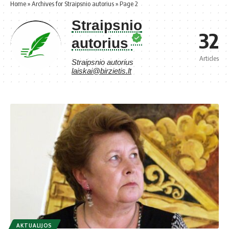
Home
»
Archives for Straipsnio autorius
»
Page 2
Straipsnio
32
autorius
Articles
Straipsnio autorius
laiskai@birzietis.lt
AKTUALIJOS