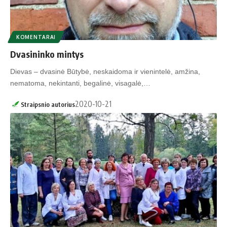
KOMENTARAI
Dvasininko mintys
Dievas – dvasinė Būtybė, neskaidoma ir vienintelė, amžina,
nematoma, nekintanti, begalinė, visagalė,…
2020-10-21
Straipsnio autorius