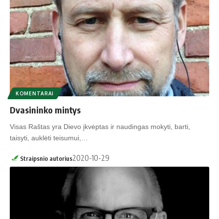
KOMENTARAI
Dvasininko mintys
Visas Raštas yra Dievo įkvėptas ir naudingas mokyti, barti,
taisyti, auklėti teisumui,…
2020-10-29
Straipsnio autorius