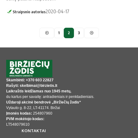
2020-04-17
Straipsnio autorius
1
2
3
Skambinti: +370 603 22827
Rašyti: skelbimai@birzietis.lt
Laikraštis leidžiamas nuo 1945 metų,
du kartus per savaitę: antradieniais ir penktadieniais.
Uždaroji akcinė bendrovė „Biržiečių žodis“
Vytauto g. 8-22, LT-41174. Biržai
Įmonės kodas:
254807960
PVM mokėtojo kodas:
LT548079610
KONTAKTAI