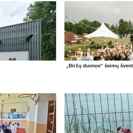
„Biržų duonos“ šeimų šventė