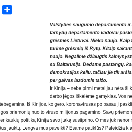
ok
enger
atsApp
X
Share
Valstybės saugumo departamento ir 
tarnybų departamento vadovai paskel
grėsmes Lietuvai. Nieko naujo. Kaip t
turime grėsmių iš Rytų. Kitaip sakant
naujo. Negalime džiaugtis kaimynyste
su Baltarusija. Dedame pastangų, k
demokratijos keliu, tačiau jie tik ar
per galvas lazdomis talžo.
Ir Kinija – nebe pirmi metai jau nėra šilk
darbo jėgos iškėlėme gamyklas. Vos n
r tebegamina. Iš Kinijos, ko gero, koronavirusas po pasaulį pask
augos priemonių nuo to viruso milijonus pagamino. Savų priemon
er kaukių politiką Kinija savo įtaką sustiprino. O mes juk neno
rotus jauktų. Lengva mus paveikti? Esame patiklūs? Paleidžia kl