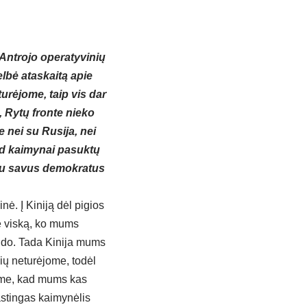
Antrojo operatyvinių
bė ataskaitą apie
urėjome, taip vis dar
, Rytų fronte nieko
 nei su Rusija, nei
ad kaimynai pasuktų
šiau savus demokratus
inė. Į Kiniją dėl pigios
e viską, ko mums
lido. Tada Kinija mums
ių neturėjome, todėl
rime, kad mums kas
astingas kaimynėlis