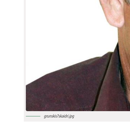
grunskis7skaidri.jpg