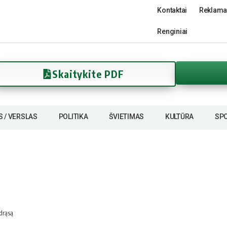
Kontaktai
Reklama
Renginiai
Skaitykite PDF
S / VERSLAS
POLITIKA
ŠVIETIMAS
KULTŪRA
SP
drąsą