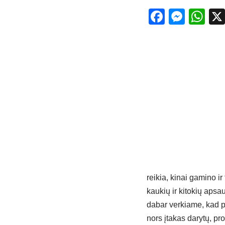
Facebo
Mess
Wh
reikia, kinai gamino i
kaukių ir kitokių aps
dabar verkiame, kad p
nors įtakas darytų, p