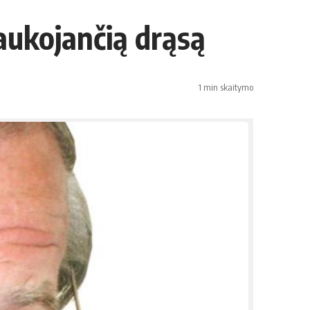
aukojančią drąsą
1 min skaitymo