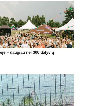
je – daugiau nei 300 dalyvių