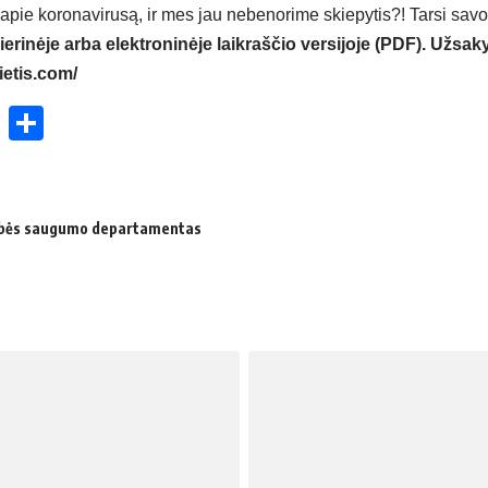
apie koronavirusą, ir mes jau nebenorime skiepytis?! Tarsi sav
ierinėje arba elektroninėje laikraščio versijoje (PDF). Užsaky
ietis.com/
ok
enger
atsApp
X
Share
ybės saugumo departamentas