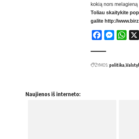
kokią nors melagieną 
Toliau skaitykite pop
galite
http://www.birz
Facebo
Mess
Wh
ŽYMOS:
politika
Valst
Naujienos iš interneto: