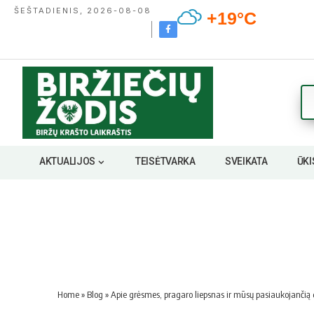
ŠEŠTADIENIS, 2026-08-08
+19°C
AKTUALIJOS
TEISĖTVARKA
SVEIKATA
ŪKI
Home
»
Blog
»
Apie grėsmes, pragaro liepsnas ir mūsų pasiaukojančią 