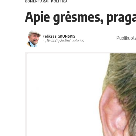
KOMENTARAI
POLITIKA
Apie grėsmes, praga
Feliksas GRUNSKIS
Publikuot
- „Biržiečių žodžio“ autorius