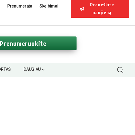
Praneškite
Prenumerata
Skelbimai
naujieną
Prenumeruokite
ORTAS
DAUGIAU