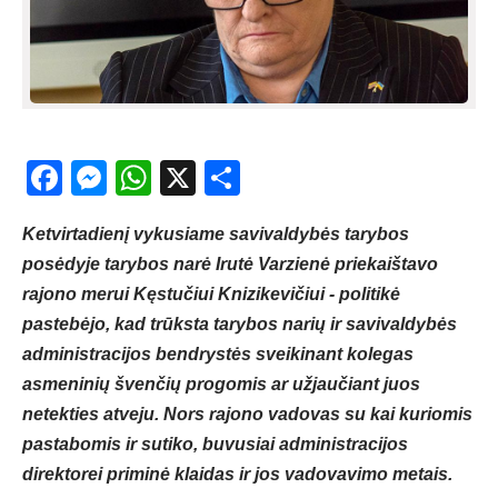
Facebook
Messenger
WhatsApp
X
Share
Ketvirtadienį vykusiame savivaldybės tarybos
posėdyje tarybos narė Irutė Varzienė priekaištavo
rajono merui Kęstučiui Knizikevičiui - politikė
pastebėjo, kad trūksta tarybos narių ir savivaldybės
administracijos bendrystės sveikinant kolegas
asmeninių švenčių progomis ar užjaučiant juos
netekties atveju. Nors rajono vadovas su kai kuriomis
pastabomis ir sutiko, buvusiai administracijos
direktorei priminė klaidas ir jos vadovavimo metais.