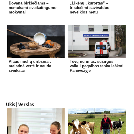
Dovana biržiečiams –
„Likėnų „kurortas” –
nemokami sveikatingumo
trisdešimt savivaldos
mokymai
neveiklos metų
Alaus mielių dribsniai:
Tėvų nerimas: susirgus
maistinė vertė ir nauda
vaikui pagalbos tenka ieškoti
sveikatai
Panevėžyje
Ūkis | Verslas