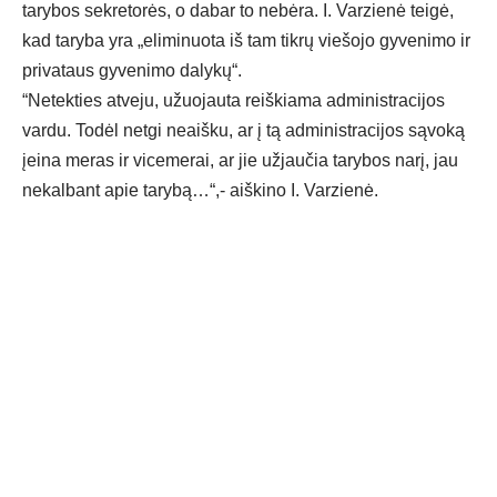
tarybos sekretorės, o dabar to nebėra. I. Varzienė teigė,
kad taryba yra „eliminuota iš tam tikrų viešojo gyvenimo ir
privataus gyvenimo dalykų“.
“Netekties atveju, užuojauta reiškiama administracijos
vardu. Todėl netgi neaišku, ar į tą administracijos sąvoką
įeina meras ir vicemerai, ar jie užjaučia tarybos narį, jau
nekalbant apie tarybą…“,- aiškino I. Varzienė.