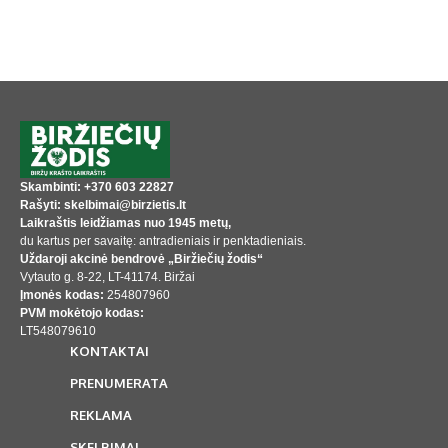
Skambinti: +370 603 22827
Rašyti: skelbimai@birzietis.lt
Laikraštis leidžiamas nuo 1945 metų,
du kartus per savaitę: antradieniais ir penktadieniais.
Uždaroji akcinė bendrovė „Biržiečių žodis“
Vytauto g. 8-22, LT-41174. Biržai
Įmonės kodas:
254807960
PVM mokėtojo kodas:
LT548079610
KONTAKTAI
PRENUMERATA
REKLAMA
SKELBIMAI