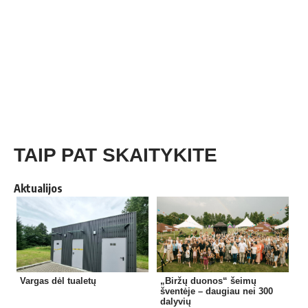
TAIP PAT SKAITYKITE
Aktualijos
Vargas dėl tualetų
„Biržų duonos“ šeimų
šventėje – daugiau nei 300
dalyvių