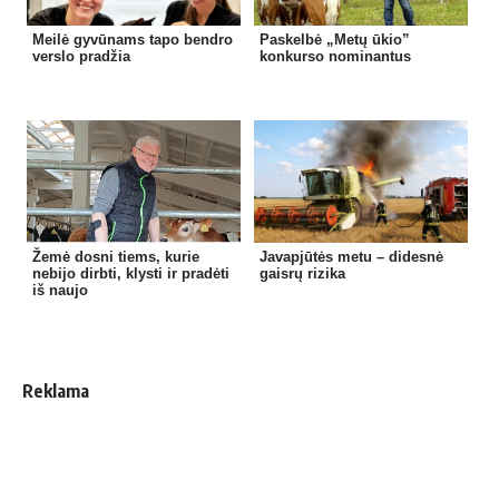
Meilė gyvūnams tapo bendro
Paskelbė „Metų ūkio”
verslo pradžia
konkurso nominantus
Žemė dosni tiems, kurie
Javapjūtės metu – didesnė
nebijo dirbti, klysti ir pradėti
gaisrų rizika
iš naujo
Reklama