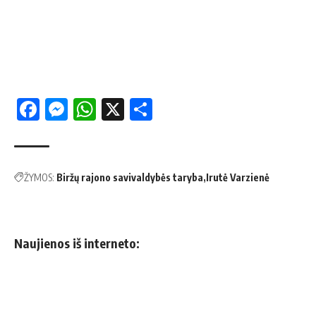
Facebook
Messenger
WhatsApp
X
Share
ŽYMOS:
Biržų rajono savivaldybės taryba
Irutė Varzienė
Naujienos iš interneto: