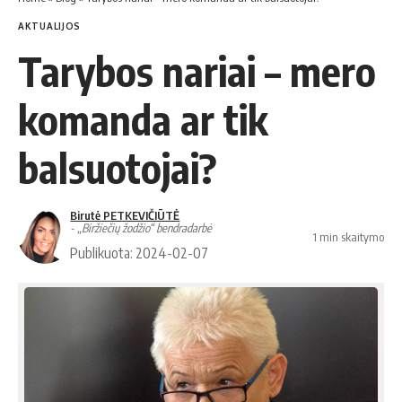
AKTUALIJOS
Tarybos nariai – mero
komanda ar tik
balsuotojai?
Birutė PETKEVIČIŪTĖ
- „Biržiečių žodžio“ bendradarbė
1 min skaitymo
Publikuota: 2024-02-07