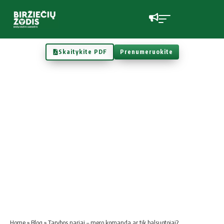
Skaitykite PDF
Prenumeruokite
Home
»
Blog
»
Tarybos nariai – mero komanda ar tik balsuotojai?