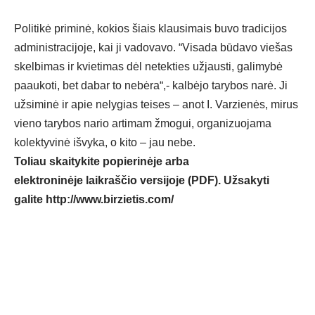
Politikė priminė, kokios šiais klausimais buvo tradicijos
administracijoje, kai ji vadovavo. “Visada būdavo viešas
skelbimas ir kvietimas dėl netekties užjausti, galimybė
paaukoti, bet dabar to nebėra“,- kalbėjo tarybos narė. Ji
užsiminė ir apie nelygias teises – anot I. Varzienės, mirus
vieno tarybos nario artimam žmogui, organizuojama
kolektyvinė išvyka, o kito – jau nebe.
Toliau skaitykite popierinėje arba
elektroninėje laikraščio versijoje (PDF). Užsakyti
galite
http://www.birzietis.com/