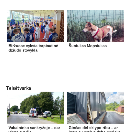
Biržuose vyksta tarptautinė
Šuniukas Mopsiukas
dziudo stovykla
Teisėtvarka
Vabalninko sankryžoje – dar
Ginčas dėl sklypo ribų – ar