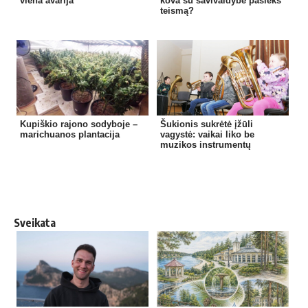
viena avarija
kova su savivaldybe pasieks
teismą?
Kupiškio rajono sodyboje –
Šukionis sukrėtė įžūli
marichuanos plantacija
vagystė: vaikai liko be
muzikos instrumentų
Sveikata