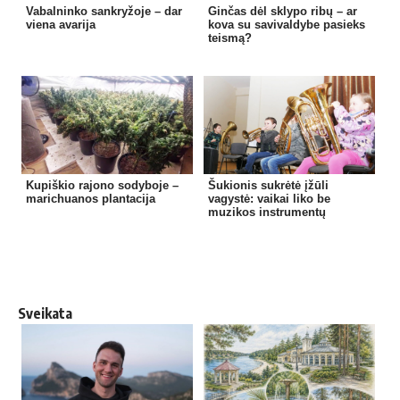
Vabalninko sankryžoje – dar
Ginčas dėl sklypo ribų – ar
viena avarija
kova su savivaldybe pasieks
teismą?
Kupiškio rajono sodyboje –
Šukionis sukrėtė įžūli
marichuanos plantacija
vagystė: vaikai liko be
muzikos instrumentų
Sveikata