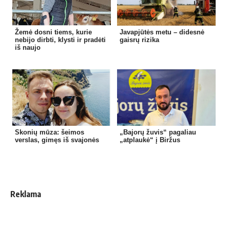
Žemė dosni tiems, kurie
Javapjūtės metu – didesnė
nebijo dirbti, klysti ir pradėti
gaisrų rizika
iš naujo
Skonių mūza: šeimos
„Bajorų žuvis“ pagaliau
verslas, gimęs iš svajonės
„atplaukė“ į Biržus
Reklama