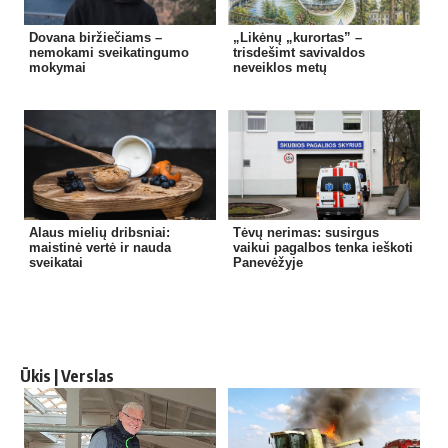
Dovana biržiečiams –
„Likėnų „kurortas” –
nemokami sveikatingumo
trisdešimt savivaldos
mokymai
neveiklos metų
Alaus mielių dribsniai:
Tėvų nerimas: susirgus
maistinė vertė ir nauda
vaikui pagalbos tenka ieškoti
sveikatai
Panevėžyje
Ūkis | Verslas