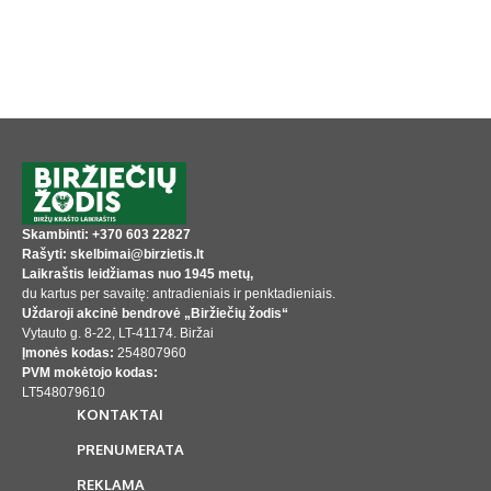
Skambinti: +370 603 22827
Rašyti: skelbimai@birzietis.lt
Laikraštis leidžiamas nuo 1945 metų,
du kartus per savaitę: antradieniais ir penktadieniais.
Uždaroji akcinė bendrovė „Biržiečių žodis“
Vytauto g. 8-22, LT-41174. Biržai
Įmonės kodas:
254807960
PVM mokėtojo kodas:
LT548079610
KONTAKTAI
PRENUMERATA
REKLAMA