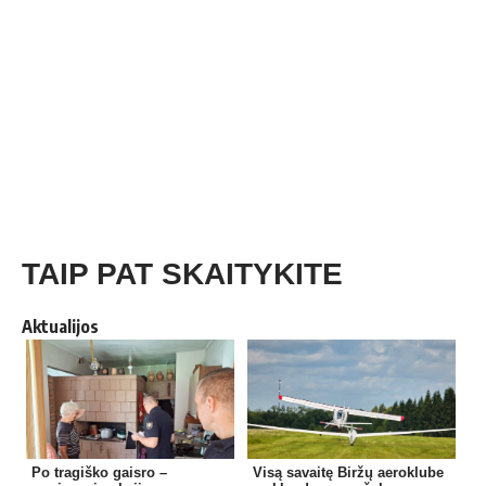
TAIP PAT SKAITYKITE
Aktualijos
Po tragiško gaisro –
Visą savaitę Biržų aeroklube