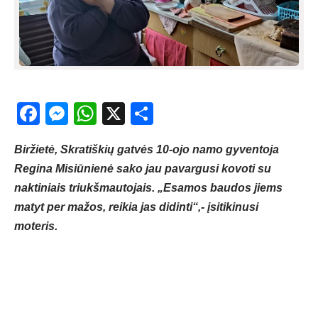
Facebook
Messenger
WhatsApp
X
Share
Biržietė, Skratiškių gatvės 10-ojo namo gyventoja
Regina Misiūnienė sako jau pavargusi kovoti su
naktiniais triukšmautojais. „Esamos baudos jiems
matyt per mažos, reikia jas didinti“,- įsitikinusi
moteris.