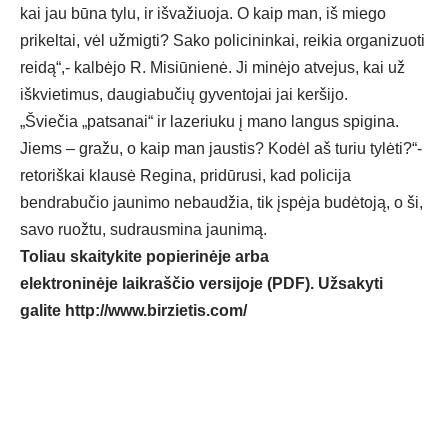
kai jau būna tylu, ir išvažiuoja. O kaip man, iš miego
prikeltai, vėl užmigti? Sako policininkai, reikia organizuoti
reidą“,- kalbėjo R. Misiūnienė. Ji minėjo atvejus, kai už
iškvietimus, daugiabučių gyventojai jai keršijo.
„Šviečia „patsanai“ ir lazeriuku į mano langus spigina.
Jiems – gražu, o kaip man jaustis? Kodėl aš turiu tylėti?“-
retoriškai klausė Regina, pridūrusi, kad policija
bendrabučio jaunimo nebaudžia, tik įspėja budėtoją, o ši,
savo ruožtu, sudrausmina jaunimą.
Toliau skaitykite popierinėje arba
elektroninėje laikraščio versijoje (PDF). Užsakyti
galite
http://www.birzietis.com/