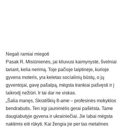
Negali ramiai miegoti
Pasak R. Misiūnienės, jai kliuvusi kaimynystė, švelniai
tariant, kelia nerimą. Toje pačioje laiptinėje, kurioje
gyvena moteris, yra keletas socialinių būstų, o jų
gyventojai, gavę pašalpą, mėgsta trankiai pašvęsti ir į
laikrodį nežiūri. Ir tai dar ne viskas.
„Šalia manęs, Skratiškių 8-ame – profesinės mokyklos
bendrabutis. Ten irgi jaunimėlis gerai pašėlsta. Tame
daugiabutyje gyvena ir ukrainiečiai. Jie labai mėgsta
naktimis eiti rūkyti. Kai žengia jie per tas metalines