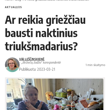
AKTUALIJOS
Ar reikia griežčiau
bausti naktinius
triukšmadarius?
Vilė LEŠČINSKIENĖ
- „Biržiečių žodžio“ korespondentė
1 min skaitymo
Publikuota: 2023-03-21