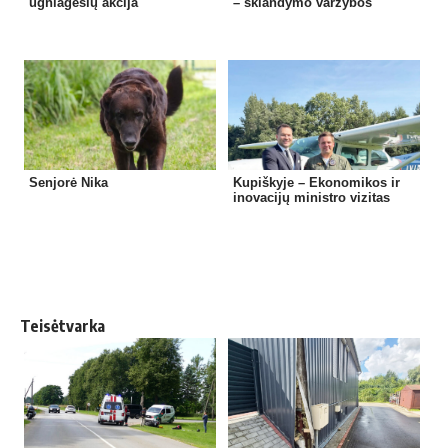
ugniagesių akcija
– sklandymo varžybos
Senjorė Nika
Kupiškyje – Ekonomikos ir
inovacijų ministro vizitas
Teisėtvarka