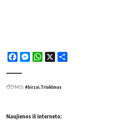
Facebook
Messenger
WhatsApp
X
Share
ŽYMOS:
#birzai
Triukšmas
Naujienos iš interneto: