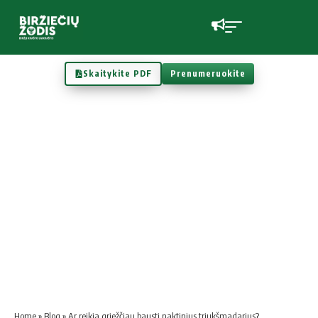
Skaitykite PDF
Prenumeruokite
Home
»
Blog
»
Ar reikia griežčiau bausti naktinius triukšmadarius?