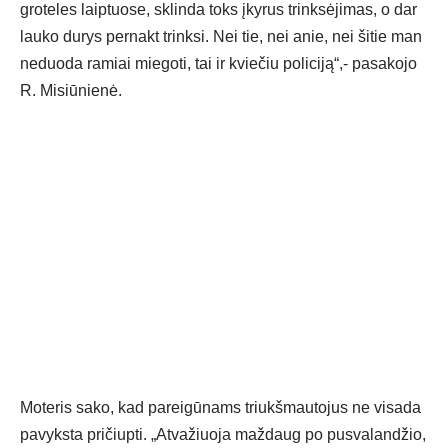
groteles laiptuose, sklinda toks įkyrus trinksėjimas, o dar
lauko durys pernakt trinksi. Nei tie, nei anie, nei šitie man
neduoda ramiai miegoti, tai ir kviečiu policiją“,- pasakojo
R. Misiūnienė.
Moteris sako, kad pareigūnams triukšmautojus ne visada
pavyksta pričiupti. „Atvažiuoja maždaug po pusvalandžio,