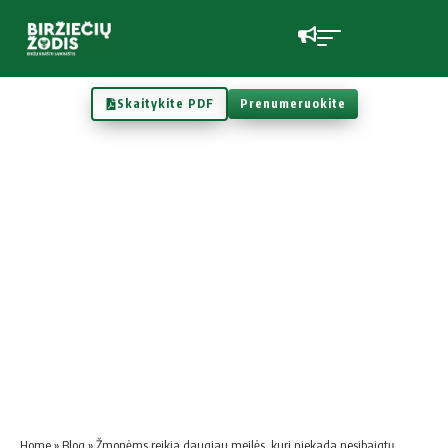
Skaitykite PDF
Prenumeruokite
Home
»
Blog
»
Žmonėms reikia daugiau meilės, kuri niekada nesibaigtų