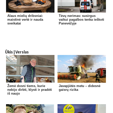
Alaus mielių dribsniai:
Tėvų nerimas: susirgus
maistinė vertė ir nauda
vaikui pagalbos tenka ieškoti
sveikatai
Panevėžyje
Ūkis | Verslas
Žemė dosni tiems, kurie
Javapjūtės metu – didesnė
nebijo dirbti, klysti ir pradėti
gaisrų rizika
iš naujo