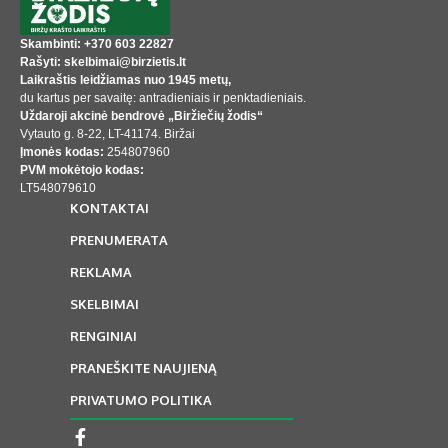
Skambinti: +370 603 22827
Rašyti: skelbimai@birzietis.lt
Laikraštis leidžiamas nuo 1945 metų,
du kartus per savaitę: antradieniais ir penktadieniais.
Uždaroji akcinė bendrovė „Biržiečių žodis“
Vytauto g. 8-22, LT-41174. Biržai
Įmonės kodas:
254807960
PVM mokėtojo kodas:
LT548079610
KONTAKTAI
PRENUMERATA
REKLAMA
SKELBIMAI
RENGINIAI
PRANEŠKITE NAUJIENĄ
PRIVATUMO POLITIKA