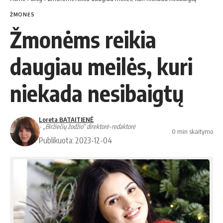
ŽMONĖS
Žmonėms reikia
daugiau meilės, kuri
niekada nesibaigtų
Loreta BATAITIENĖ
- „Biržiečių žodžio“ direktorė-redaktorė
0 min skaitymo
Publikuota: 2023-12-04