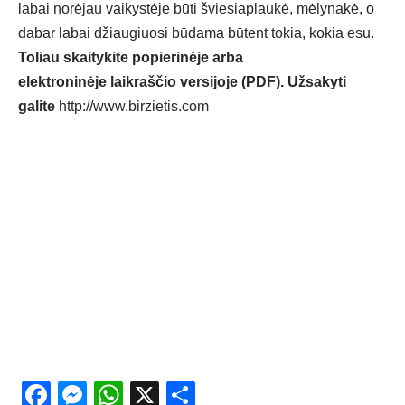
labai norėjau vaikystėje būti šviesiaplaukė, mėlynakė, o
dabar labai džiaugiuosi būdama būtent tokia, kokia esu.
Toliau skaitykite popierinėje arba
elektroninėje laikraščio versijoje (PDF). Užsakyti
galite
http://www.birzietis.com
Facebook
Messenger
WhatsApp
X
Share