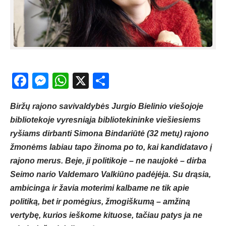
Facebook
Messenger
WhatsApp
X
Share
Biržų rajono savivaldybės Jurgio Bielinio viešojoje
bibliotekoje vyresniąja bibliotekininke viešiesiems
ryšiams dirbanti Simona Bindariūtė (32 metų) rajono
žmonėms labiau tapo žinoma po to, kai kandidatavo į
rajono merus. Beje, ji politikoje – ne naujokė – dirba
Seimo nario Valdemaro Valkiūno padėjėja. Su drąsia,
ambicinga ir žavia moterimi kalbame ne tik apie
politiką, bet ir pomėgius, žmogiškumą – amžiną
vertybę, kurios ieškome kituose, tačiau patys ja ne