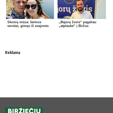
Skonių mūza: šeimos
„Bajorų žuvis“ pagaliau
verslas, gimęs iš svajonės
„atplaukė“ į Biržus
Reklama