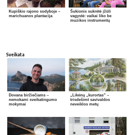
Kupiškio rajono sodyboje –
Šukionis sukrėtė įžūli
marichuanos plantacija
vagystė: vaikai liko be
muzikos instrumentų
Sveikata
Dovana biržiečiams –
„Likėnų „kurortas” –
nemokami sveikatingumo
trisdešimt savivaldos
mokymai
neveiklos metų