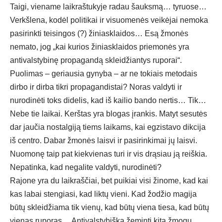
Taigi, viename laikraštukyje radau šauksmą… tyruose…
Verkšlena, kodėl politikai ir visuomenės veikėjai nemoka
pasirinkti teisingos (?) žiniasklaidos… Esą žmonės
nemato, jog „kai kurios žiniasklaidos priemonės yra
antivalstybinę propagandą skleidžiantys ruporai“.
Puolimas – geriausia gynyba – ar ne tokiais metodais
dirbo ir dirba tikri propagandistai? Noras valdyti ir
nurodinėti toks didelis, kad iš kailio bando nertis… Tik…
Nebe tie laikai. Kerštas yra blogas įrankis. Matyt sesutės
dar jaučia nostalgiją tiems laikams, kai egzistavo dikcija
iš centro. Dabar žmonės laisvi ir pasirinkimai jų laisvi.
Nuomonę taip pat kiekvienas turi ir vis drąsiau ją reiškia.
Nepatinka, kad negalite valdyti, nurodinėti?
Rajone yra du laikraščiai, bet puikiai visi žinome, kad kai
kas labai stengiasi, kad liktų vieni. Kad žodžio magija
būtų skleidžiama tik vienų, kad būtų viena tiesa, kad būtų
vienas ruporas… Antivalstybiška žeminti kitą žmogų,