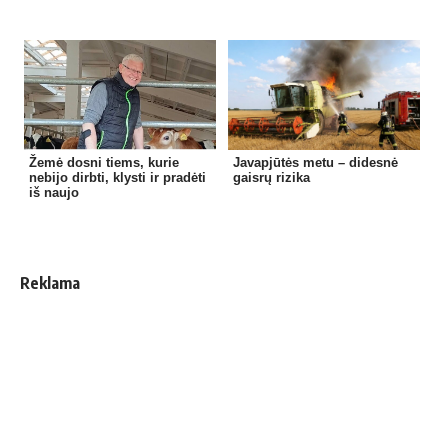
Žemė dosni tiems, kurie
Javapjūtės metu – didesnė
nebijo dirbti, klysti ir pradėti
gaisrų rizika
iš naujo
Reklama