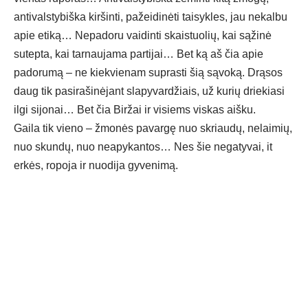
antivalstybiška kiršinti, pažeidinėti taisykles, jau nekalbu
apie etiką… Nepadoru vaidinti skaistuolių, kai sąžinė
sutepta, kai tarnaujama partijai… Bet ką aš čia apie
padorumą – ne kiekvienam suprasti šią sąvoką. Drąsos
daug tik pasirašinėjant slapyvardžiais, už kurių driekiasi
ilgi sijonai… Bet čia Biržai ir visiems viskas aišku.
Gaila tik vieno – žmonės pavargę nuo skriaudų, nelaimių,
nuo skundų, nuo neapykantos… Nes šie negatyvai, it
erkės, ropoja ir nuodija gyvenimą.