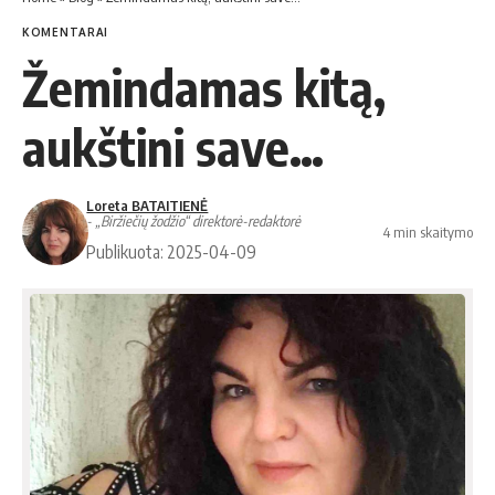
KOMENTARAI
Žemindamas kitą,
aukštini save…
Loreta BATAITIENĖ
- „Biržiečių žodžio“ direktorė-redaktorė
4 min skaitymo
Publikuota: 2025-04-09