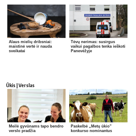
Alaus mielių dribsniai:
Tėvų nerimas: susirgus
maistinė vertė ir nauda
vaikui pagalbos tenka ieškoti
sveikatai
Panevėžyje
Ūkis | Verslas
Meilė gyvūnams tapo bendro
Paskelbė „Metų ūkio”
verslo pradžia
konkurso nominantus