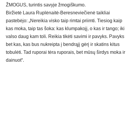
ŽMOGUS, turintis savyje žmogiškumo.
Biržietė Laura Ruplėnaitė-Beresneviečienė taikliai
pastebėjo: „Nereikia visko taip rimtai priimti. Tiesiog kaip
kas moka, taip tas šoka: kas klumpakojį, o kas ir tango; iki
valso daug kam toli. Reikia tikėti savimi ir pavyks. Pavyks
bet kas, kas bus nukreipta į bendrąjį gėrį ir skatins kitus
tobulėti. Tad ruporai tėra ruporais, bet mūsų širdys moka ir
dainuot“.