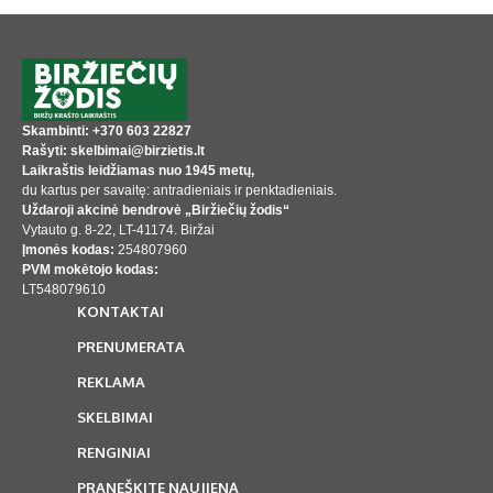
Skambinti: +370 603 22827
Rašyti: skelbimai@birzietis.lt
Laikraštis leidžiamas nuo 1945 metų,
du kartus per savaitę: antradieniais ir penktadieniais.
Uždaroji akcinė bendrovė „Biržiečių žodis“
Vytauto g. 8-22, LT-41174. Biržai
Įmonės kodas:
254807960
PVM mokėtojo kodas:
LT548079610
KONTAKTAI
PRENUMERATA
REKLAMA
SKELBIMAI
RENGINIAI
PRANEŠKITE NAUJIENĄ