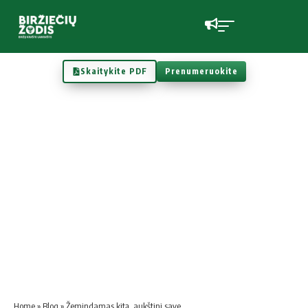
Skaitykite PDF
Prenumeruokite
Home
»
Blog
»
Žemindamas kitą, aukštini save…