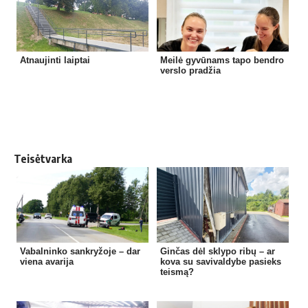
Atnaujinti laiptai
Meilė gyvūnams tapo bendro
verslo pradžia
Teisėtvarka
Vabalninko sankryžoje – dar
Ginčas dėl sklypo ribų – ar
viena avarija
kova su savivaldybe pasieks
teismą?