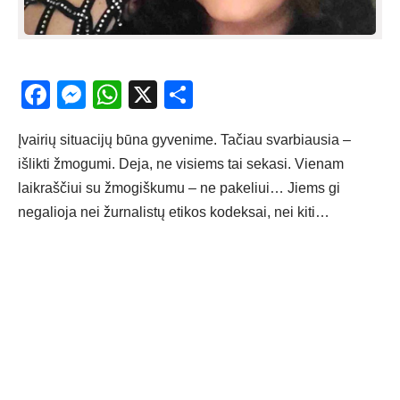
Facebook
Messenger
WhatsApp
X
Share
Įvairių situacijų būna gyvenime. Tačiau svarbiausia –
išlikti žmogumi. Deja, ne visiems tai sekasi. Vienam
laikraščiui su žmogiškumu – ne pakeliui… Jiems gi
negalioja nei žurnalistų etikos kodeksai, nei kiti…