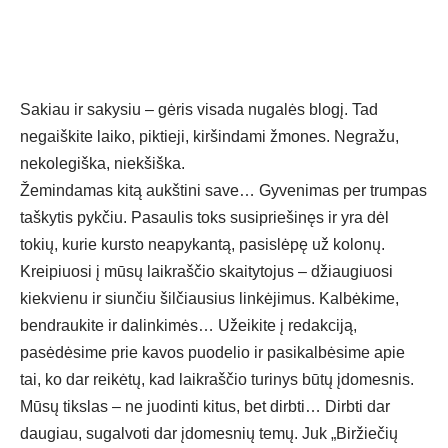
Sakiau ir sakysiu – gėris visada nugalės blogį. Tad
negaiškite laiko, piktieji, kiršindami žmones. Negražu,
nekolegiška, niekšiška.
Žemindamas kitą aukštini save… Gyvenimas per trumpas
taškytis pykčiu. Pasaulis toks susipriešinęs ir yra dėl
tokių, kurie kursto neapykantą, pasislėpę už kolonų.
Kreipiuosi į mūsų laikraščio skaitytojus – džiaugiuosi
kiekvienu ir siunčiu šilčiausius linkėjimus. Kalbėkime,
bendraukite ir dalinkimės… Užeikite į redakciją,
pasėdėsime prie kavos puodelio ir pasikalbėsime apie
tai, ko dar reikėtų, kad laikraščio turinys būtų įdomesnis.
Mūsų tikslas – ne juodinti kitus, bet dirbti… Dirbti dar
daugiau, sugalvoti dar įdomesnių temų. Juk „Biržiečių