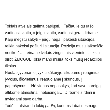
Tokiais atvejais galima pasiųsti… Tačiau jeigu rašo,
vadinasi skaito, o jeigu skaito, vadinasi gerai dirbame.
Kaip mėgstu sakyti – jeigu negali pakeisti situacijos,
reikia pakeisti požiūrį į situaciją. Pozicija mūsų laikraščio
nesikeičia – einame tvirtais žingsniais vieninteliu tikslu –
dirbti ŽMOGUI. Tokia mano misija, toks mūsų redakcijos
tikslas.
Nuolat gyvename įvykių sūkuryje, skubame į renginius,
įvykius, iškvietimus, reaguojame į skundus, į
paprašymus… Nė vienas nepasakys, kad savo pareigą
atlikome atmestinai, neteisingai… Dirbame širdimi ir
mylėdami savo darbą.
Todėl ir atsiranda tokių
padlų
, kuriems labai nesmagu,