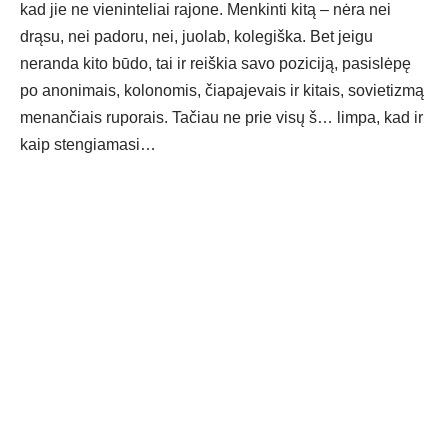
kad jie ne vieninteliai rajone. Menkinti kitą – nėra nei
drąsu, nei padoru, nei, juolab, kolegiška. Bet jeigu
neranda kito būdo, tai ir reiškia savo poziciją, pasislėpę
po anonimais, kolonomis, čiapajevais ir kitais, sovietizmą
menančiais ruporais. Tačiau ne prie visų š… limpa, kad ir
kaip stengiamasi…