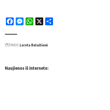
Facebook
Messenger
WhatsApp
X
Share
ŽYMOS:
Loreta Bataitienė
Naujienos iš interneto: