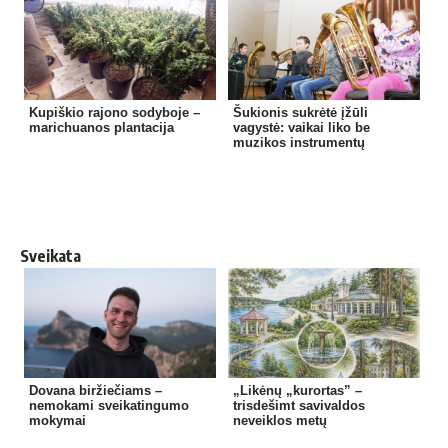
Kupiškio rajono sodyboje –
Šukionis sukrėtė įžūli
marichuanos plantacija
vagystė: vaikai liko be
muzikos instrumentų
Sveikata
Dovana biržiečiams –
„Likėnų „kurortas” –
nemokami sveikatingumo
trisdešimt savivaldos
mokymai
neveiklos metų