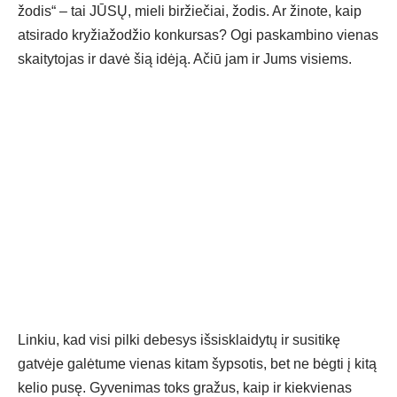
žodis“ – tai JŪSŲ, mieli biržiečiai, žodis. Ar žinote, kaip
atsirado kryžiažodžio konkursas? Ogi paskambino vienas
skaitytojas ir davė šią idėją. Ačiū jam ir Jums visiems.
Linkiu, kad visi pilki debesys išsisklaidytų ir susitikę
gatvėje galėtume vienas kitam šypsotis, bet ne bėgti į kitą
kelio pusę. Gyvenimas toks gražus, kaip ir kiekvienas