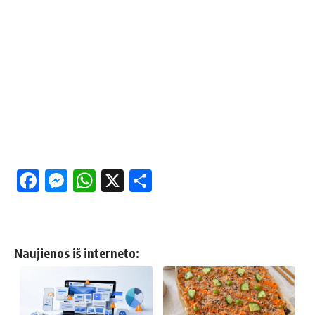
Facebook
Messenger
WhatsApp
X
Share
Naujienos iš interneto: