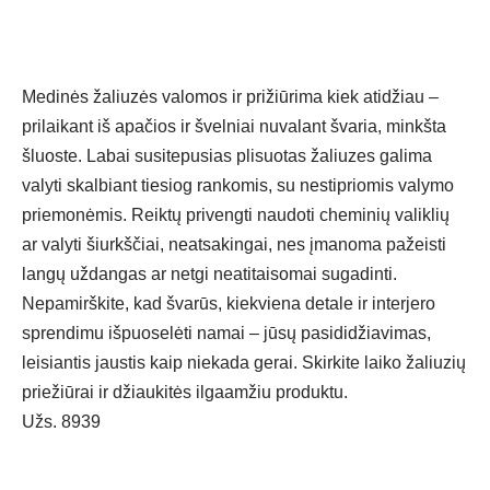
Medinės žaliuzės valomos ir prižiūrima kiek atidžiau –
prilaikant iš apačios ir švelniai nuvalant švaria, minkšta
šluoste. Labai susitepusias plisuotas žaliuzes galima
valyti skalbiant tiesiog rankomis, su nestipriomis valymo
priemonėmis. Reiktų privengti naudoti cheminių valiklių
ar valyti šiurkščiai, neatsakingai, nes įmanoma pažeisti
langų uždangas ar netgi neatitaisomai sugadinti.
Nepamirškite, kad švarūs, kiekviena detale ir interjero
sprendimu išpuoselėti namai – jūsų pasididžiavimas,
leisiantis jaustis kaip niekada gerai. Skirkite laiko žaliuzių
priežiūrai ir džiaukitės ilgaamžiu produktu.
Užs. 8939