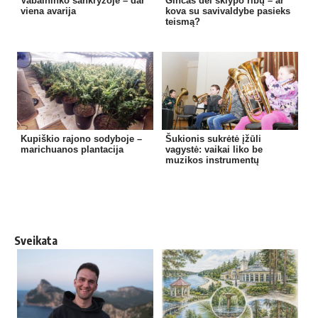
Vabalninko sankryžoje – dar
Ginčas dėl sklypo ribų – ar
viena avarija
kova su savivaldybe pasieks
teismą?
Kupiškio rajono sodyboje –
Šukionis sukrėtė įžūli
marichuanos plantacija
vagystė: vaikai liko be
muzikos instrumentų
Sveikata