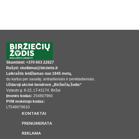
Skambinti: +370 603 22827
Rašyti: skelbimai@birzietis.lt
Laikraštis leidžiamas nuo 1945 metų,
du kartus per savaitę: antradieniais ir penktadieniais.
Uždaroji akcinė bendrovė „Biržiečių žodis“
Vytauto g. 8-22, LT-41174. Biržai
Įmonės kodas:
254807960
PVM mokėtojo kodas:
LT548079610
KONTAKTAI
PRENUMERATA
REKLAMA