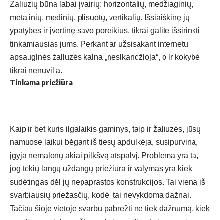
Žaliuzių būna labai įvairių: horizontalių, medžiaginių,
metalinių, medinių, plisuotų, vertikalių. Išsiaiškinę jų
ypatybes ir įvertinę savo poreikius, tikrai galite išsirinkti
tinkamiausias jums. Perkant ar užsisakant internetu
apsauginės
žaliuzės kaina
„nesikandžioja“, o ir kokybė
tikrai nenuvilia.
Tinkama priežiūra
Kaip ir bet kuris ilgalaikis gaminys, taip ir žaliuzės, jūsų
namuose laikui bėgant iš tiesų apdulkėja, susipurvina,
įgyja nemalonų akiai pilkšvą atspalvį. Problema yra ta,
jog tokių langų uždangų priežiūra ir valymas yra kiek
sudėtingas dėl jų nepaprastos konstrukcijos. Tai viena iš
svarbiausių priežasčių, kodėl tai nevykdoma dažnai.
Tačiau šioje vietoje svarbu pabrėžti ne tiek dažnumą, kiek