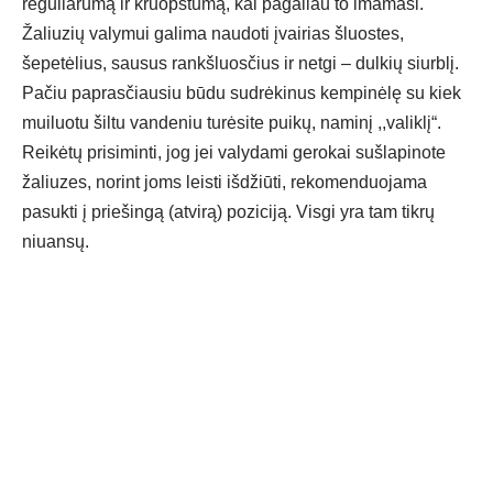
reguliarumą ir kruopštumą, kai pagaliau to imamasi.
Žaliuzių valymui galima naudoti įvairias šluostes,
šepetėlius, sausus rankšluosčius ir netgi – dulkių siurblį.
Pačiu paprasčiausiu būdu sudrėkinus kempinėlę su kiek
muiluotu šiltu vandeniu turėsite puikų, naminį ,,valiklį“.
Reikėtų prisiminti, jog jei valydami gerokai sušlapinote
žaliuzes, norint joms leisti išdžiūti, rekomenduojama
pasukti į priešingą (atvirą) poziciją. Visgi yra tam tikrų
niuansų.