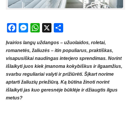
Facebook
Messenger
WhatsApp
X
Share
​​​​​​​Įvairios langų uždangos – užuolaidos, roletai,
romanetės, žaliuzės – itin populiarus, praktiškas,
visapusiškai naudingas interjero sprendimas. Norint
išlaikyti juos kiek įmanoma kokybiškus ir ilgaamžius,
svarbu reguliariai valyti ir prižiūrėti. Šįkart norime
aptarti žaliuzių priežiūrą. Ką būtina žinoti norint
išlaikyti jas kuo geresnėje būklėje ir džiaugtis ilgus
metus?