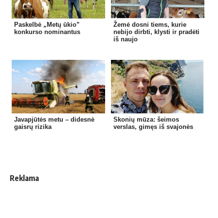
Paskelbė „Metų ūkio”
Žemė dosni tiems, kurie
konkurso nominantus
nebijo dirbti, klysti ir pradėti
iš naujo
Javapjūtės metu – didesnė
Skonių mūza: šeimos
gaisrų rizika
verslas, gimęs iš svajonės
Reklama