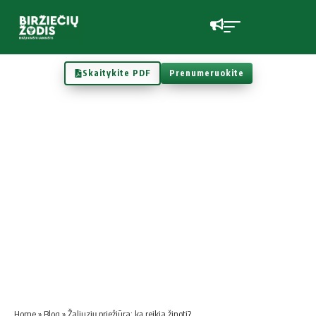
Skaitykite PDF
Prenumeruokite
Home
»
Blog
»
Žaliuzių priežiūra: ką reikia žinoti?