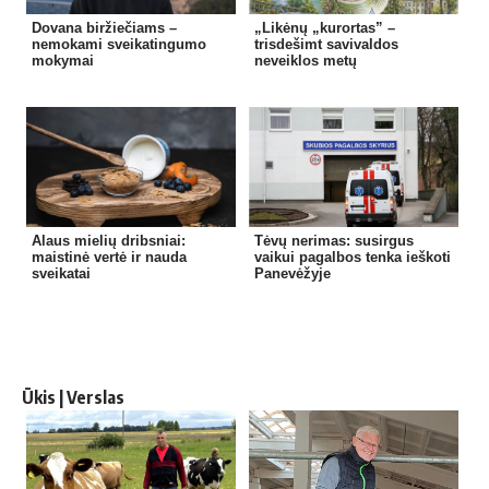
Dovana biržiečiams –
„Likėnų „kurortas” –
nemokami sveikatingumo
trisdešimt savivaldos
mokymai
neveiklos metų
Alaus mielių dribsniai:
Tėvų nerimas: susirgus
maistinė vertė ir nauda
vaikui pagalbos tenka ieškoti
sveikatai
Panevėžyje
Ūkis | Verslas