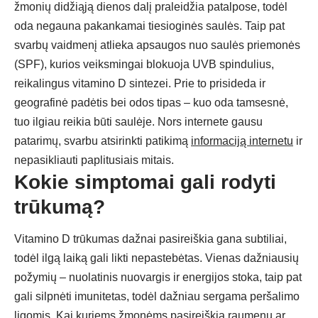
žmonių didžiąją dienos dalį praleidžia patalpose, todėl
oda negauna pakankamai tiesioginės saulės. Taip pat
svarbų vaidmenį atlieka apsaugos nuo saulės priemonės
(SPF), kurios veiksmingai blokuoja UVB spindulius,
reikalingus vitamino D sintezei. Prie to prisideda ir
geografinė padėtis bei odos tipas – kuo oda tamsesnė,
tuo ilgiau reikia būti saulėje. Nors internete gausu
patarimų, svarbu atsirinkti patikimą
informaciją internetu
ir
nepasikliauti paplitusiais mitais.
Kokie simptomai gali rodyti
trūkumą?
Vitamino D trūkumas dažnai pasireiškia gana subtiliai,
todėl ilgą laiką gali likti nepastebėtas. Vienas dažniausių
požymių – nuolatinis nuovargis ir energijos stoka, taip pat
gali silpnėti imunitetas, todėl dažniau sergama peršalimo
ligomis. Kai kuriems žmonėms pasireiškia raumenų ar