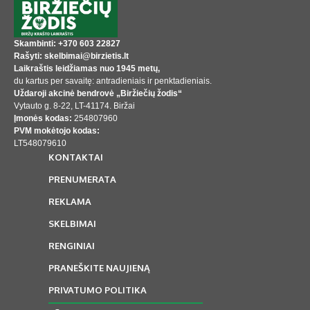
Skambinti: +370 603 22827
Rašyti: skelbimai@birzietis.lt
Laikraštis leidžiamas nuo 1945 metų,
du kartus per savaitę: antradieniais ir penktadieniais.
Uždaroji akcinė bendrovė „Biržiečių žodis“
Vytauto g. 8-22, LT-41174. Biržai
Įmonės kodas:
254807960
PVM mokėtojo kodas:
LT548079610
KONTAKTAI
PRENUMERATA
REKLAMA
SKELBIMAI
RENGINIAI
PRANEŠKITE NAUJIENĄ
PRIVATUMO POLITIKA