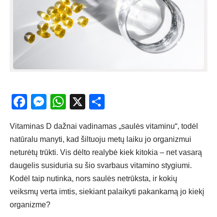
Facebook
Messenger
WhatsApp
X
Share
Vitaminas D dažnai vadinamas „saulės vitaminu“, todėl
natūralu manyti, kad šiltuoju metų laiku jo organizmui
neturėtų trūkti. Vis dėlto realybė kiek kitokia – net vasarą
daugelis susiduria su šio svarbaus vitamino stygiumi.
Kodėl taip nutinka, nors saulės netrūksta, ir kokių
veiksmų verta imtis, siekiant palaikyti pakankamą jo kiekį
organizme?