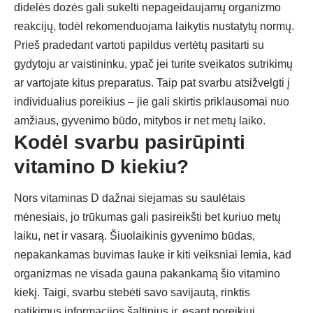
didelės dozės gali sukelti nepageidaujamų organizmo
reakcijų, todėl rekomenduojama laikytis nustatytų normų.
Prieš pradedant vartoti papildus vertėtų pasitarti su
gydytoju ar vaistininku, ypač jei turite sveikatos sutrikimų
ar vartojate kitus preparatus. Taip pat svarbu atsižvelgti į
individualius poreikius – jie gali skirtis priklausomai nuo
amžiaus, gyvenimo būdo, mitybos ir net metų laiko.
Kodėl svarbu pasirūpinti
vitamino D kiekiu?
Nors vitaminas D dažnai siejamas su saulėtais
mėnesiais, jo trūkumas gali pasireikšti bet kuriuo metų
laiku, net ir vasarą. Šiuolaikinis gyvenimo būdas,
nepakankamas buvimas lauke ir kiti veiksniai lemia, kad
organizmas ne visada gauna pakankamą šio vitamino
kiekį. Taigi, svarbu stebėti savo savijautą, rinktis
patikimus informacijos šaltinius ir, esant poreikiui,