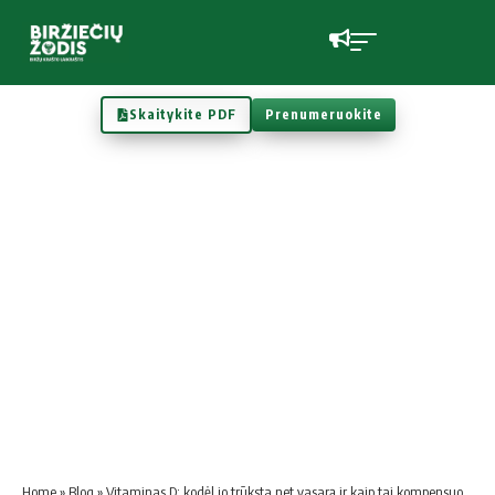
Skaitykite PDF
Prenumeruokite
Home
»
Blog
»
Vitaminas D: kodėl jo trūksta net vasarą ir kaip tai kompensuoti?