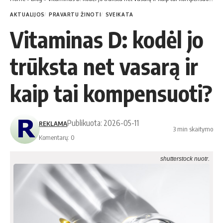
AKTUALIJOS
PRAVARTU ŽINOTI
SVEIKATA
Vitaminas D: kodėl jo
trūksta net vasarą ir
kaip tai kompensuoti?
Publikuota: 2026-05-11
REKLAMA
3 min skaitymo
Komentarų: 0
shutterstock nuotr.