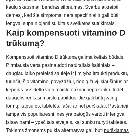
kaulų skausmai, bendras silpnumas. Svarbu atkreipti
dėmesį, kad šie simptomai nėra specifiniai ir gali būti
lengvai supainiojami su kitais sveikatos sutrikimais.
Kaip kompensuoti vitamino D
trūkumą?
Kompensuoti vitamino D trūkumą galima keliais būdais.
Pirmiausia verta pasinaudoti natūraliais šaltiniais –
daugiau laiko praleisti saulėje ir į mitybą įtraukti produktų,
turinčių šio vitamino, pavyzdžiui, riebią žuvį, kiaušinius ar
kepenis. Vis dėlto vien maisto dažnai nepakanka, todėl
daugelis renkasi maisto papildus. Jie gali būti įvairių
formų: kapsulės, tabletės, lašai ar net purškalai. Pastarieji
tampa vis populiaresni, nes yra patogūs vartoti ir lengvai
įsisavinami – ypač tais atvejais, kai sunku nuryti tabletes.
Tokiems žmonėms puikia alternatyva gali būti
purškiamas