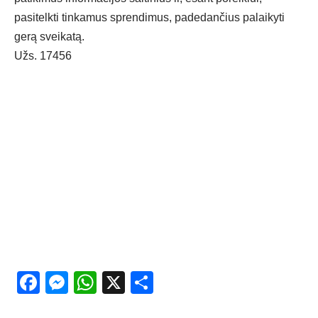
pasitelkti tinkamus sprendimus, padedančius palaikyti
gerą sveikatą.
Užs. 17456
Facebook
Messenger
WhatsApp
X
Share