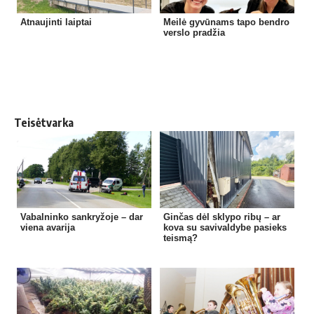
Atnaujinti laiptai
Meilė gyvūnams tapo bendro
verslo pradžia
Teisėtvarka
Vabalninko sankryžoje – dar
Ginčas dėl sklypo ribų – ar
viena avarija
kova su savivaldybe pasieks
teismą?