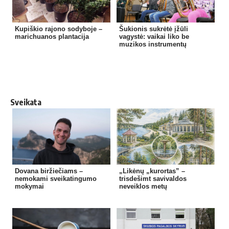
Kupiškio rajono sodyboje –
Šukionis sukrėtė įžūli
marichuanos plantacija
vagystė: vaikai liko be
muzikos instrumentų
Sveikata
Dovana biržiečiams –
„Likėnų „kurortas” –
nemokami sveikatingumo
trisdešimt savivaldos
mokymai
neveiklos metų