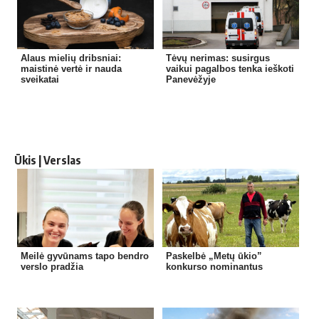
Alaus mielių dribsniai:
Tėvų nerimas: susirgus
maistinė vertė ir nauda
vaikui pagalbos tenka ieškoti
sveikatai
Panevėžyje
Ūkis | Verslas
Meilė gyvūnams tapo bendro
Paskelbė „Metų ūkio”
verslo pradžia
konkurso nominantus