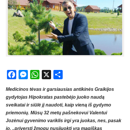
Facebook
Messenger
WhatsApp
X
Share
Medicinos tėvas ir garsiausias antikinės Graikijos
gydytojas Hipokratas pastebėjo juoko naudą
sveikatai ir siūlė jį naudoti, kaip vieną iš gydymo
priemonių. Mūsų 32 metų pašnekovui Valentui
Jozėnui gyvenimo variklis irgi yra juokas, nes, pasak
jo, „priversti žmogų nusijuokti yra magiškas