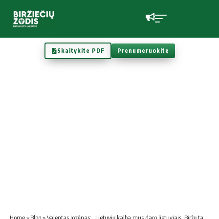
Skaitykite PDF
Prenumeruokite
Home
»
Blog
»
Valentas Jozėnas: „Lietuvių kalba mus daro lietuviais, Biržų tarmė mus daro biržiečiais“