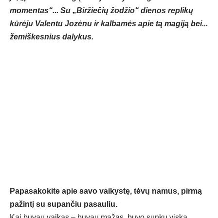
momentas“... Su „Biržiečių žodžio“ dienos replikų
kūrėju Valentu Jozėnu ir kalbamės apie tą magiją bei...
žemiškesnius dalykus.
Papasakokite apie savo vaikystę, tėvų namus, pirmą
pažintį su supančiu pasauliu.
Kai buvau vaikas – buvau mažas, buvo sunku viską