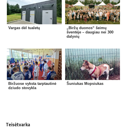
Vargas dėl tualetų
„Biržų duonos“ šeimų
šventėje – daugiau nei 300
dalyvių
Biržuose vyksta tarptautinė
Šuniukas Mopsiukas
dziudo stovykla
Teisėtvarka