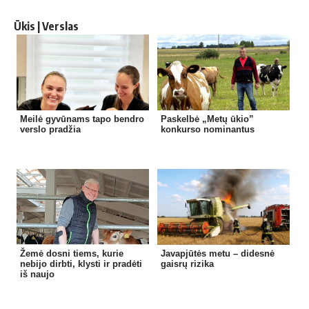
Ūkis | Verslas
Meilė gyvūnams tapo bendro
Paskelbė „Metų ūkio”
verslo pradžia
konkurso nominantus
Žemė dosni tiems, kurie
Javapjūtės metu – didesnė
nebijo dirbti, klysti ir pradėti
gaisrų rizika
iš naujo