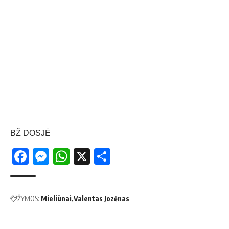
BŽ DOSJĖ
Facebook
Messenger
WhatsApp
X
Share
ŽYMOS:
Mieliūnai
Valentas Jozėnas