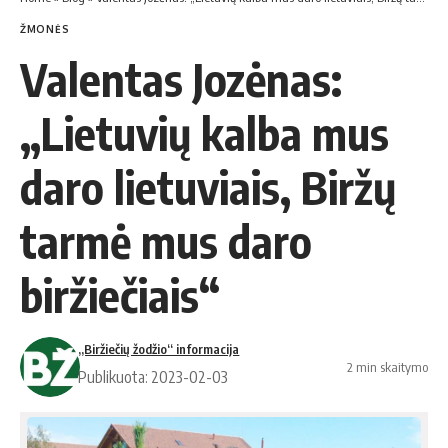
ŽMONĖS
Valentas Jozėnas:
„Lietuvių kalba mus
daro lietuviais, Biržų
tarmė mus daro
biržiečiais“
„Biržiečių žodžio“ informacija
2 min skaitymo
Publikuota: 2023-02-03