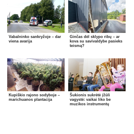
Vabalninko sankryžoje – dar
Ginčas dėl sklypo ribų – ar
viena avarija
kova su savivaldybe pasieks
teismą?
Kupiškio rajono sodyboje –
Šukionis sukrėtė įžūli
marichuanos plantacija
vagystė: vaikai liko be
muzikos instrumentų