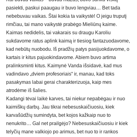
pasiekti, paskui paaugau ir buvo lengviau… Bet tada
nebebuvau vaikas. Štai kokia ta vaikystė! O jeigu truputį
rimčiau, tai mano vaikystė prabėgo Mieliūnų kaime.
Kaimas nedidelis, tai vakarais su draugu Karoliu
sukdavome ratus aplink kaimą ir tiesiog fantazuodavome,
kad nebūtų nuobodu. Iš pradžių patys pasijuokdavome, o
kartais ir kitus pajuokindavome. Abiem buvo artima
pralinksminti kitus. Kaimynė Vanda išsidavė, kad mus
vadindavo „dviem profesoriais“ ir, manau, kad toks
pasakymas labai gerai charakterizuoja, kaip mes
atrodėme iš šalies.
Kadangi tėvai laikė karves, tai niekur nepabėgau ir nuo
kaimiškų darbų. Jau tikrai nebesuskaičiuosiu, kiek
karvašūdžių sumindyta, bet kojos kažkaip nuo to
nenukrito… Gal net prailgėjo? Nebesuskaičiuosiu ir kiek
telyčių mane valkiojo po arimus, bet nuo to ir rankos