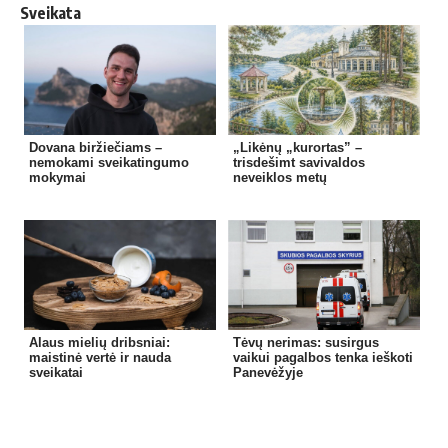
Sveikata
Dovana biržiečiams –
„Likėnų „kurortas” –
nemokami sveikatingumo
trisdešimt savivaldos
mokymai
neveiklos metų
Alaus mielių dribsniai:
Tėvų nerimas: susirgus
maistinė vertė ir nauda
vaikui pagalbos tenka ieškoti
sveikatai
Panevėžyje