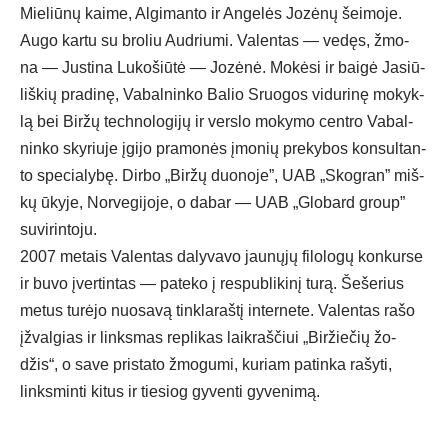
Mie­liū­nų kai­me, Al­gi­man­to ir An­ge­lės Jo­zė­nų šei­mo­je.
Au­go kar­tu su bro­liu Aud­riu­mi. Va­len­tas — ve­dęs, žmo­
na — Jus­ti­na Lu­ko­šiū­tė — Jo­zė­nė. Mo­kė­si ir bai­gė Ja­siū­
liš­kių pra­di­nę, Va­bal­nin­ko Ba­lio Sruo­gos vi­du­ri­nę mo­kyk­
lą bei Bir­žų tech­no­lo­gi­jų ir vers­lo mo­ky­mo cent­ro Va­bal­
nin­ko sky­riu­je įgi­jo pra­mo­nės įmo­nių pre­ky­bos kon­sul­tan­
to spe­cia­ly­bę. Dir­bo „Bir­žų duonoje”, UAB „Skogran” miš­
kų ūky­je, Nor­ve­gi­jo­je, o da­bar — UAB „Glo­bard group”
su­vi­rin­to­ju.
2007 me­tais Va­len­tas da­ly­va­vo jau­nų­jų fi­lo­lo­gų kon­kur­se
ir bu­vo įver­tin­tas — pa­te­ko į res­pub­li­ki­nį tu­rą. Še­še­rius
me­tus tu­rė­jo nuo­sa­vą tink­la­raš­tį in­ter­ne­te. Va­len­tas ra­šo
įžval­gias ir links­mas rep­li­kas laik­raš­čiui „Bir­žie­čių žo­
džis“, o sa­ve pri­sta­to žmo­gu­mi, ku­riam pa­tin­ka ra­šy­ti,
links­min­ti ki­tus ir tie­siog gy­ven­ti gy­ve­ni­mą.