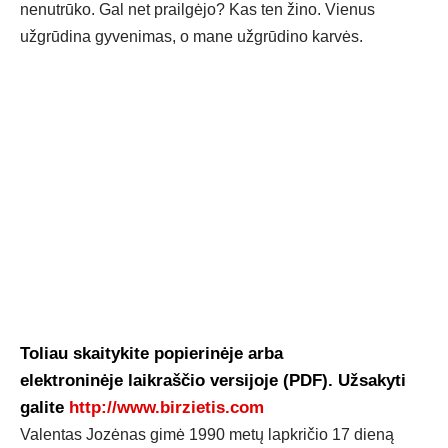
nenutrūko. Gal net prailgėjo? Kas ten žino. Vienus
užgrūdina gyvenimas, o mane užgrūdino karvės.
Toliau skaitykite popierinėje arba
elektroninėje laikraščio versijoje (PDF). Užsakyti
galite
http://www.birzietis.com
Va­len­tas Jo­zė­nas gi­mė 1990 me­tų lapk­ri­čio 17 die­ną