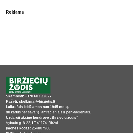
Reklama
Skambinti: +370 603 22827
Rašyti: skelbimai@birzietis.lt
Laikraštis leidžiamas nuo 1945 metų,
du kartus per savaitę: antradieniais ir penktadieniais.
Uždaroji akcinė bendrovė „Biržiečių žodis“
Vytauto g. 8-22, LT-41174. Biržai
Įmonės kodas:
254807960