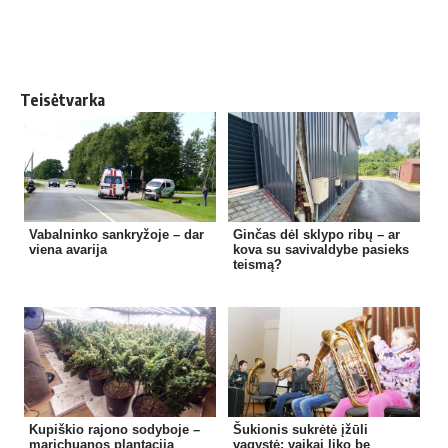
Teisėtvarka
Vabalninko sankryžoje – dar
Ginčas dėl sklypo ribų – ar
viena avarija
kova su savivaldybe pasieks
teismą?
Kupiškio rajono sodyboje –
Šukionis sukrėtė įžūli
marichuanos plantacija
vagystė: vaikai liko be