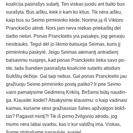
koa­li­ci­ja pa­si­ra­šys su­tar­tį. Ten vis­kas juo­du ant bal­to bus
su­ra­šy­ta. Bus aiš­ku, kiek ir kam ko klius. Tik nė­ra aiš­ku,
kaip bus su Sei­mo pir­mi­nin­ko kė­de. No­ri­ma ją iš Vik­to­ro
Pranc­kie­čio atim­ti. Nors jam ne­va nie­kas prie­kaiš­tų dėl
dar­bo ne­tu­ri. Po­nas Pranc­kie­tis yra pa­sa­kęs, jog ge­ruo­ju
ne­si­trauks. Te­gul dėl jo li­ki­mo bal­suo­ja Sei­mas, ku­ris jį
pir­mi­nin­ku pa­sky­rė. Jei­gu Sei­mas atei­nan­tį ant­ra­die­nį
bal­sa­vi­mu nu­spręs, kad po­nas Pranc­kie­tis lie­ka sa­vo po­
ste, ta­da šian­dien pa­si­ra­šy­ta koa­li­ci­nė su­tar­tis at­si­durs
šiukš­lių dė­žė­je. Gal taip ne­bus. Gal po­nas Pranc­kie­tis jau
gra­žiuo­ju Sei­mo pir­mi­nin­ko po­stą pa­li­ko? Ir prie Sei­mo
vai­ro pa­ma­ty­si­me Ge­di­mi­ną Kir­ki­lą. Bir­žams bū­tų nau­din­
ga. Klau­si­te: ko­dėl? At­sa­ky­si­me klau­si­mu: o kaip va­di­na­si
kai­mas, ku­ria­me sto­vi gra­žiau­sias ša­lies ap­žval­gos bokš­
tas? Pa­ga­vot min­tį?! Tik iš pir­mo žvilgs­nio at­ro­do, jog
mums nė­ra la­bai svar­bu, kas ir kur val­džią ima. Vis­kas,
šia­me glo­ba­lia­me pa­sau­ly­je, su­si­ję!