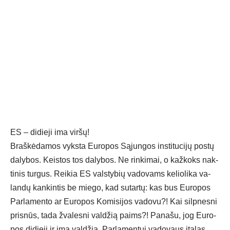
ES – di­die­ji ima vir­šų!
Braš­kė­da­mos vyks­ta Eu­ro­pos Są­jun­gos ins­ti­tu­ci­jų po­stų
da­ly­bos. Keis­tos tos da­ly­bos. Ne rin­ki­mai, o kaž­koks nak­
ti­nis tur­gus. Rei­kia ES vals­ty­bių va­do­vams ke­lio­li­ka va­
lan­dų kan­kin­tis be mie­go, kad su­tar­tų: kas bus Eu­ro­pos
Par­la­men­to ar Eu­ro­pos Ko­mi­si­jos va­do­vu?! Kai silp­nes­ni
pri­snūs, ta­da žva­les­ni val­džią paims?! Pa­na­šu, jog Eu­ro­
pos di­die­ji ir ima val­džią. Par­la­men­tui va­do­vaus ita­las,