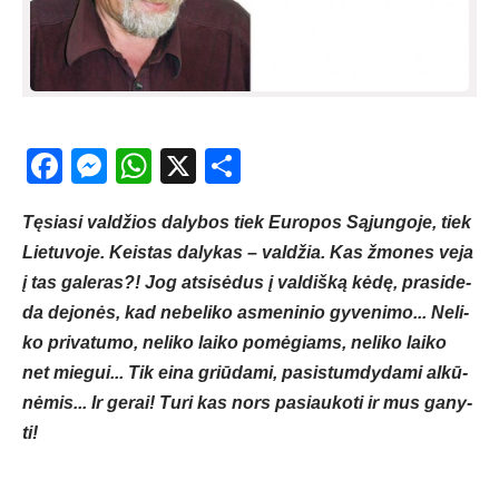
Facebook
Messenger
WhatsApp
X
Share
Tę­sia­si val­džios da­ly­bos tiek Eu­ro­pos Są­jun­go­je, tiek
Lie­tu­vo­je. Keis­tas da­ly­kas – val­džia. Kas žmo­nes ve­ja
į tas ga­le­ras?! Jog at­si­sė­dus į val­diš­ką kė­dę, pra­si­de­
da de­jo­nės, kad ne­be­li­ko as­me­ni­nio gy­ve­ni­mo... Ne­li­
ko pri­va­tu­mo, ne­li­ko lai­ko po­mė­giams, ne­li­ko lai­ko
net mie­gui... Tik ei­na griū­da­mi, pa­si­stum­dy­da­mi al­kū­
nė­mis... Ir ge­rai! Tu­ri kas nors pa­siau­ko­ti ir mus ga­ny­
ti!