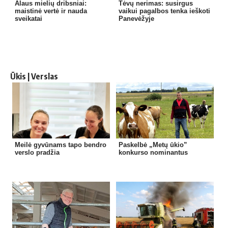
Alaus mielių dribsniai:
Tėvų nerimas: susirgus
maistinė vertė ir nauda
vaikui pagalbos tenka ieškoti
sveikatai
Panevėžyje
Ūkis | Verslas
Meilė gyvūnams tapo bendro
Paskelbė „Metų ūkio”
verslo pradžia
konkurso nominantus