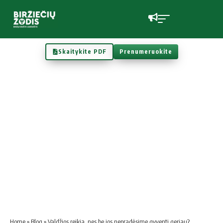
Skaitykite PDF
Prenumeruokite
Home
»
Blog
»
Valdžios reikia, nes be jos nepradėsime gyventi geriau?