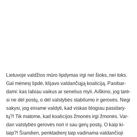
Lie­tu­vo­je val­džios mū­ro lip­dy­mas ir­gi nei šioks, nei toks.
Gal mė­ne­sį lip­dė, kli­ja­vo val­dan­čią­ją koa­li­ci­ją. Pa­si­bar­
da­mi: kas la­biau vai­kus ar se­ne­lius my­li. Aiš­ki­no, jog ta­rė­
si ne dėl po­stų, o dėl vals­ty­bės sta­bi­lu­mo ir ge­ro­vės. Ne­gi
sa­ky­si, jog ei­na­me val­dy­ti, kad vis­kas blo­giau pa­si­da­ry­
tų?! Tik ma­to­me, kad koa­li­ci­jos žmo­nės ir­gi žmo­nės. Var­
dan vals­ty­bės ge­ro­vės no­ri ir sau ge­rų po­stų. O kaip ki­
taip?! Šian­dien, penk­ta­die­nį taip va­di­na­ma val­dan­čio­ji