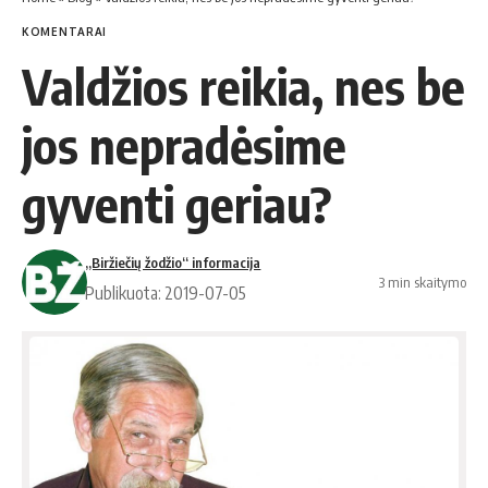
KOMENTARAI
Valdžios reikia, nes be
jos nepradėsime
gyventi geriau?
„Biržiečių žodžio“ informacija
3 min skaitymo
Publikuota: 2019-07-05