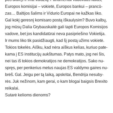
Eu­ro­pos ko­mi­si­jai – vo­kie­tė, Eu­ro­pos ban­kui – pran­cū­
zas… Bal­ti­jos ša­lims ir Vi­du­rio Eu­ro­pai ne kaž­kas li­ko.
Gal ko­kį ge­res­nį ko­mi­sa­ro po­stą iš­kau­ly­sim? Bu­vo kal­bų,
jog mū­sų Da­lia Gry­baus­kai­tė ga­li tap­ti Eu­ro­pos Ko­mi­si­jos
va­do­ve, bet jos kan­di­da­tū­rai ne­va pa­si­prie­ši­no Vo­kie­ti­ja.
Ir mums li­ko tik pa­si­džiaug­ti, kad šį po­stą užims vo­kie­tė.
To­kios to­ke­lės. Aiš­ku, kad nė­ra aiš­kus ke­lias, ku­riuo pa­te­
ka­ma į ES ins­ti­tu­ci­jų aukš­tu­mas. Pa­tys ma­to, jog nei šis,
nei tas iš to­kios de­mok­ra­ti­jos ne de­mok­ra­ti­jos. Sa­ko nu­
spręs, per pen­ke­rius me­tus nau­jas ES val­dy­mo gai­res nu­
brėš. Gal. Jei­gu per tą lai­ką, ap­skri­tai, Bend­ri­ja ne­su­by­
rės. Juk ne­ži­nom, kam ge­rai, o kam blo­gai baig­sis Bre­xi­to
rei­ka­lai.
Su­ta­rė ke­lioms die­noms?