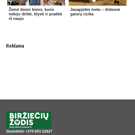
Žemė dosni tiems, kurie
Javapjūtės metu – didesnė
nebijo dirbti, klysti ir pradėti
gaisrų rizika
iš naujo
Reklama
Skambinti: +370 603 22827