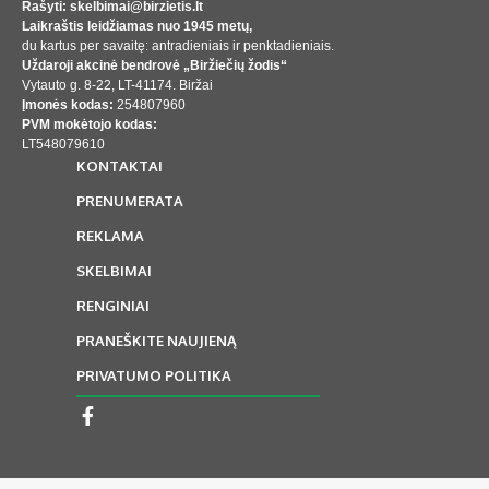
Rašyti: skelbimai@birzietis.lt
Laikraštis leidžiamas nuo 1945 metų,
du kartus per savaitę: antradieniais ir penktadieniais.
Uždaroji akcinė bendrovė „Biržiečių žodis“
Vytauto g. 8-22, LT-41174. Biržai
Įmonės kodas:
254807960
PVM mokėtojo kodas:
LT548079610
KONTAKTAI
PRENUMERATA
REKLAMA
SKELBIMAI
RENGINIAI
PRANEŠKITE NAUJIENĄ
PRIVATUMO POLITIKA