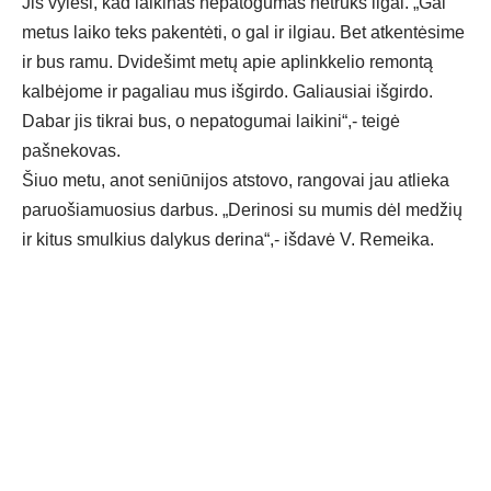
Jis vylėsi, kad laikinas nepatogumas netruks ilgai. „Gal
metus laiko teks pakentėti, o gal ir ilgiau. Bet atkentėsime
ir bus ramu. Dvidešimt metų apie aplinkkelio remontą
kalbėjome ir pagaliau mus išgirdo. Galiausiai išgirdo.
Dabar jis tikrai bus, o nepatogumai laikini“,- teigė
pašnekovas.
Šiuo metu, anot seniūnijos atstovo, rangovai jau atlieka
paruošiamuosius darbus. „Derinosi su mumis dėl medžių
ir kitus smulkius dalykus derina“,- išdavė V. Remeika.