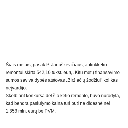
Šiais metais, pasak P. Januškevičiaus, aplinkkelio
remontui skirta 542,10 tūkst. eurų. Kitų metų finansavimo
sumos savivaldybės atstovas „Biržiečių žodžiui“ kol kas
neįvardijo.
Skelbiant konkursą dėl šio kelio remonto, buvo nurodyta,
kad bendra pasiūlymo kaina turi būti ne didesnė nei
1,353 mln. eurų be PVM.