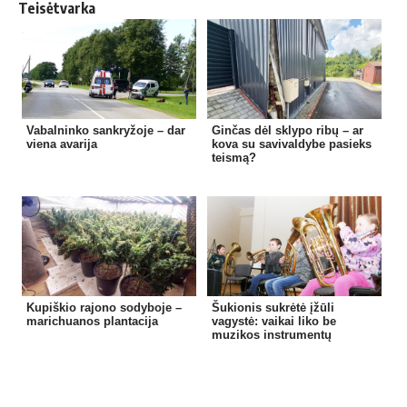
Teisėtvarka
Vabalninko sankryžoje – dar
Ginčas dėl sklypo ribų – ar
viena avarija
kova su savivaldybe pasieks
teismą?
Kupiškio rajono sodyboje –
Šukionis sukrėtė įžūli
marichuanos plantacija
vagystė: vaikai liko be
muzikos instrumentų