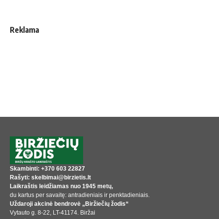
Reklama
Skambinti: +370 603 22827
Rašyti: skelbimai@birzietis.lt
Laikraštis leidžiamas nuo 1945 metų,
du kartus per savaitę: antradieniais ir penktadieniais.
Uždaroji akcinė bendrovė „Biržiečių žodis“
Vytauto g. 8-22, LT-41174. Biržai