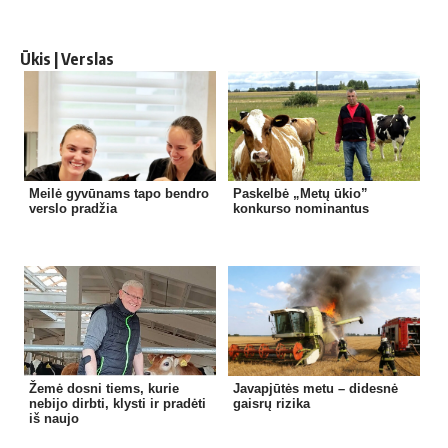
Ūkis | Verslas
Meilė gyvūnams tapo bendro
Paskelbė „Metų ūkio”
verslo pradžia
konkurso nominantus
Žemė dosni tiems, kurie
Javapjūtės metu – didesnė
nebijo dirbti, klysti ir pradėti
gaisrų rizika
iš naujo