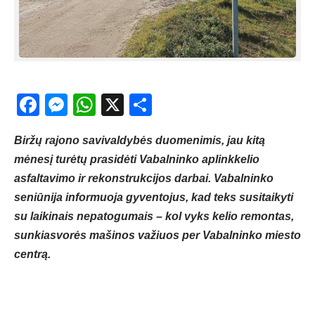
Facebook
Messenger
WhatsApp
X
Share
Biržų rajono savivaldybės duomenimis, jau kitą
mėnesį turėtų prasidėti Vabalninko aplinkkelio
asfaltavimo ir rekonstrukcijos darbai. Vabalninko
seniūnija informuoja gyventojus, kad teks susitaikyti
su laikinais nepatogumais – kol vyks kelio remontas,
sunkiasvorės mašinos važiuos per Vabalninko miesto
centrą.