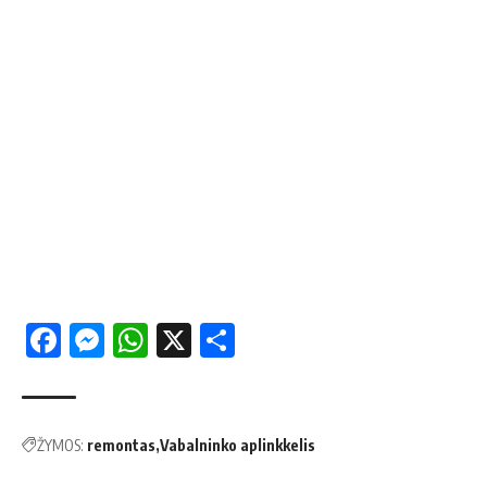
Facebook
Messenger
WhatsApp
X
Share
ŽYMOS:
remontas
Vabalninko aplinkkelis