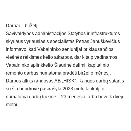
Darbai – birželį
Savivaldybės administracijos Statybos ir infrastruktūros
skyriaus vyriausiasis specialistas Petras Januškevičius
informavo, kad Vabalninko seniūnijai priklausančios
vietinės reikšmės kelio atkarpos, dar kitaip vadinamos
Vabalninko aplinkkelio Šiaurine dalimi, kapitalinio
remonto darbus numatoma pradėti birželio mėnesį.
Darbus atliks rangovas AB „HISK“. Rangos darbų sutartis
su šia bendrove pasirašyta 2023 metų lapkritį, o
numatoma darbų trukmė – 23 mėnesiai arba beveik dveji
metai.