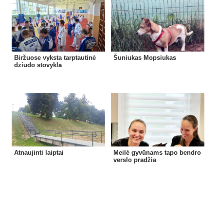
Biržuose vyksta tarptautinė
Šuniukas Mopsiukas
dziudo stovykla
Atnaujinti laiptai
Meilė gyvūnams tapo bendro
verslo pradžia