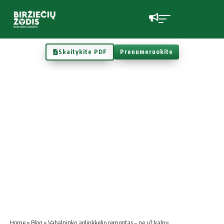
Skaitykite PDF
Prenumeruokite
Home
»
Blog
»
Vabalninko aplinkkelio remontas – ne už kalnų