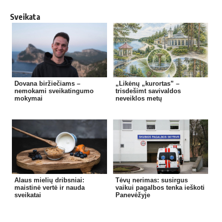
Sveikata
Dovana biržiečiams –
„Likėnų „kurortas” –
nemokami sveikatingumo
trisdešimt savivaldos
mokymai
neveiklos metų
Alaus mielių dribsniai:
Tėvų nerimas: susirgus
maistinė vertė ir nauda
vaikui pagalbos tenka ieškoti
sveikatai
Panevėžyje