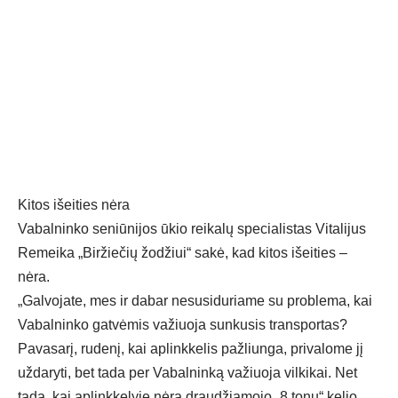
Kitos išeities nėra
Vabalninko seniūnijos ūkio reikalų specialistas Vitalijus
Remeika „Biržiečių žodžiui“ sakė, kad kitos išeities –
nėra.
„Galvojate, mes ir dabar nesusiduriame su problema, kai
Vabalninko gatvėmis važiuoja sunkusis transportas?
Pavasarį, rudenį, kai aplinkkelis pažliunga, privalome jį
uždaryti, bet tada per Vabalninką važiuoja vilkikai. Net
tada, kai aplinkkelyje nėra draudžiamojo „8 tonų“ kelio