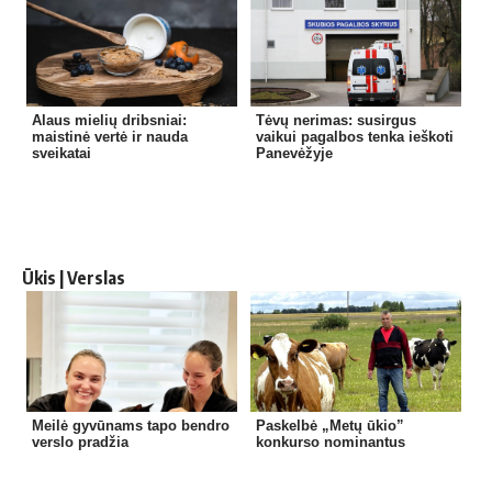
Alaus mielių dribsniai:
Tėvų nerimas: susirgus
maistinė vertė ir nauda
vaikui pagalbos tenka ieškoti
sveikatai
Panevėžyje
Ūkis | Verslas
Meilė gyvūnams tapo bendro
Paskelbė „Metų ūkio”
verslo pradžia
konkurso nominantus