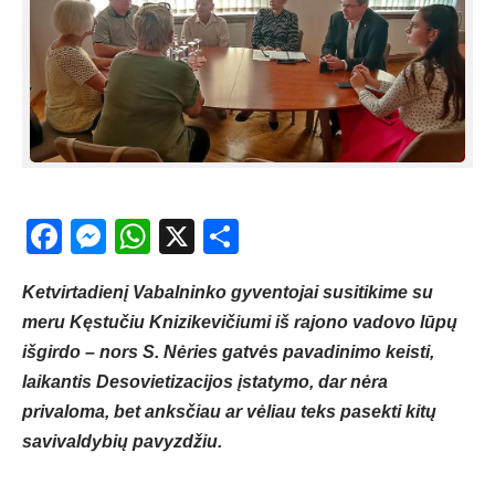
Facebook
Messenger
WhatsApp
X
Share
Ketvirtadienį Vabalninko gyventojai susitikime su
meru Kęstučiu Knizikevičiumi iš rajono vadovo lūpų
išgirdo – nors S. Nėries gatvės pavadinimo keisti,
laikantis Desovietizacijos įstatymo, dar nėra
privaloma, bet anksčiau ar vėliau teks pasekti kitų
savivaldybių pavyzdžiu.