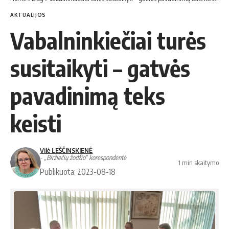
AKTUALIJOS
Vabalninkiečiai turės
susitaikyti – gatvės
pavadinimą teks
keisti
Vilė LEŠČINSKIENĖ
- „Biržiečių žodžio“ korespondentė
1 min skaitymo
Publikuota: 2023-08-18