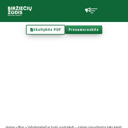
Skaitykite PDF
Prenumeruokite
Home
»
Blog
»
Vabalninkiečiai turės susitaikyti – gatvės pavadinimą teks keisti