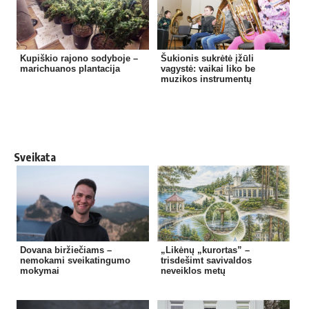
Kupiškio rajono sodyboje –
Šukionis sukrėtė įžūli
marichuanos plantacija
vagystė: vaikai liko be
muzikos instrumentų
Sveikata
Dovana biržiečiams –
„Likėnų „kurortas” –
nemokami sveikatingumo
trisdešimt savivaldos
mokymai
neveiklos metų