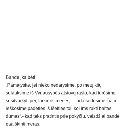
Bandė įkalbėti
„Pamatysite, jei nieko nedarysime, po metų kitų
sulauksime iš Vyriausybės atstovų rašto, kad turėsime
susitvarkyti per, tarkime, mėnesį – tada sėdėsime čia ir
ieškosime padėties iš išeities tol, kol ims rūkti baltas
dūmas“,- kad teks pratintis prie pokyčių, vaizdžiai bandė
paaiškinti meras.