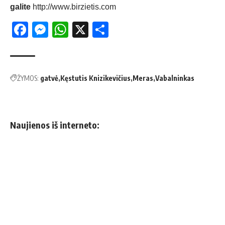
galite
http://www.birzietis.com
Facebook
Messenger
WhatsApp
X
Share
ŽYMOS:
gatvė
Kęstutis Knizikevičius
Meras
Vabalninkas
Naujienos iš interneto: