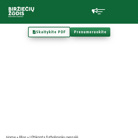
Skaitykite PDF
Prenumeruokite
Home
»
Blog
»
Užtikrinta futbolininkų pergalė