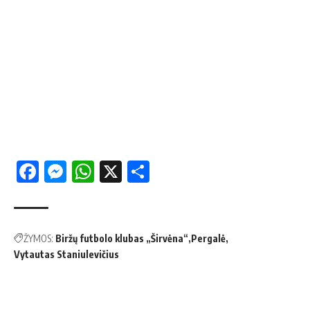
Facebook
Messenger
WhatsApp
X
Share
ŽYMOS:
Biržų futbolo klubas „Širvėna“
Pergalė
Vytautas Staniulevičius