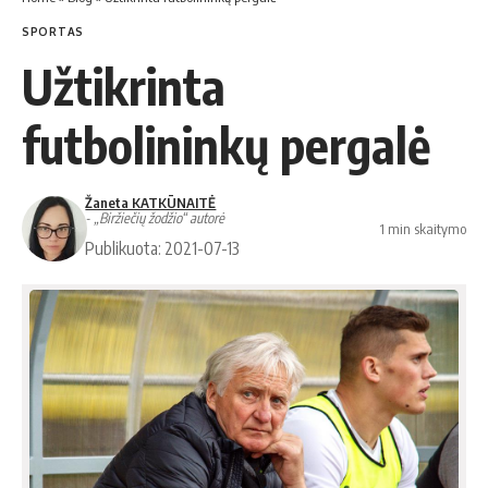
SPORTAS
Užtikrinta
futbolininkų pergalė
Žaneta KATKŪNAITĖ
- „Biržiečių žodžio“ autorė
1 min skaitymo
Publikuota: 2021-07-13