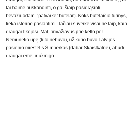
tai baimę nuskandinti, o gal šiaip pasidrąsinti,
bevažiuodami “patvarkė” butelaitį. Koks butelaičio turinys,
lieka istorine paslaptimi. Tačiau suveikė visai ne taip, kaip
draugai tikėjosi. Mat, privažiavus prie kelto per
Nemunėlio upę (tilto nebuvo), už kurio buvo Latvijos
pasienio miestelis Šimberkas (dabar Skaistkalnė), abudu
draugai ėmė ir užmigo.