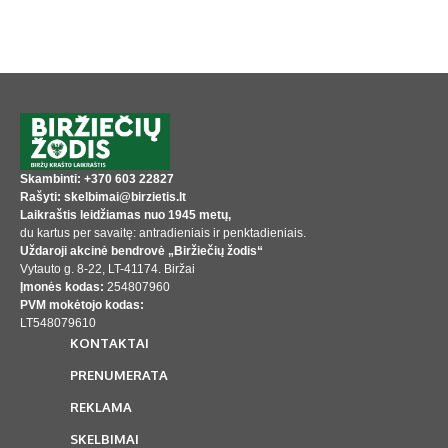
Skambinti: +370 603 22827
Rašyti: skelbimai@birzietis.lt
Laikraštis leidžiamas nuo 1945 metų,
du kartus per savaitę: antradieniais ir penktadieniais.
Uždaroji akcinė bendrovė „Biržiečių žodis“
Vytauto g. 8-22, LT-41174. Biržai
Įmonės kodas:
254807960
PVM mokėtojo kodas:
LT548079610
KONTAKTAI
PRENUMERATA
REKLAMA
SKELBIMAI