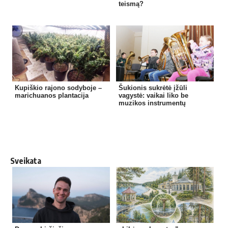
teismą?
Kupiškio rajono sodyboje –
Šukionis sukrėtė įžūli
marichuanos plantacija
vagystė: vaikai liko be
muzikos instrumentų
Sveikata