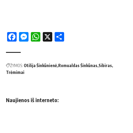
Facebook
Messenger
WhatsApp
X
Share
ŽYMOS:
Otilija Šinkūnienė
Romualdas Šinkūnas
Sibiras
Trėmimai
Naujienos iš interneto: