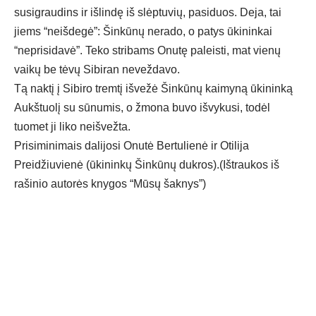
susigraudins ir išlindę iš slėptuvių, pasiduos. Deja, tai
jiems “neišdegė”: Šinkūnų nerado, o patys ūkininkai
“neprisidavė”. Teko stribams Onutę paleisti, mat vienų
vaikų be tėvų Sibiran neveždavo.
Tą naktį į Sibiro tremtį išvežė Šinkūnų kaimyną ūkininką
Aukštuolį su sūnumis, o žmona buvo išvykusi, todėl
tuomet ji liko neišvežta.
Prisiminimais dalijosi Onutė Bertulienė ir Otilija
Preidžiuvienė (ūkininkų Šinkūnų dukros).(Ištraukos iš
rašinio autorės knygos “Mūsų šaknys”)