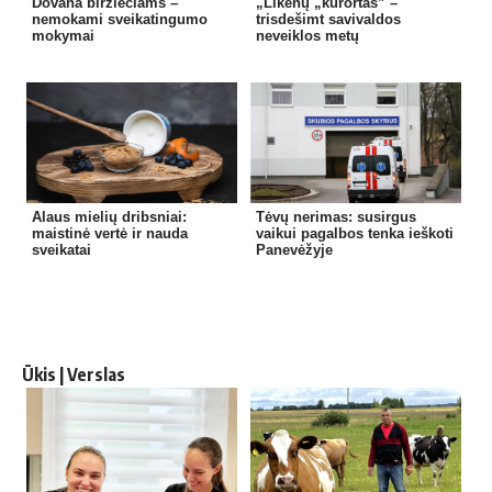
Dovana biržiečiams –
„Likėnų „kurortas” –
nemokami sveikatingumo
trisdešimt savivaldos
mokymai
neveiklos metų
Alaus mielių dribsniai:
Tėvų nerimas: susirgus
maistinė vertė ir nauda
vaikui pagalbos tenka ieškoti
sveikatai
Panevėžyje
Ūkis | Verslas