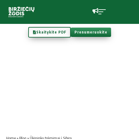
Skaitykite PDF
Prenumeruokite
Home
»
Blog
»
Ūkininkų trėmimai į Sibirą