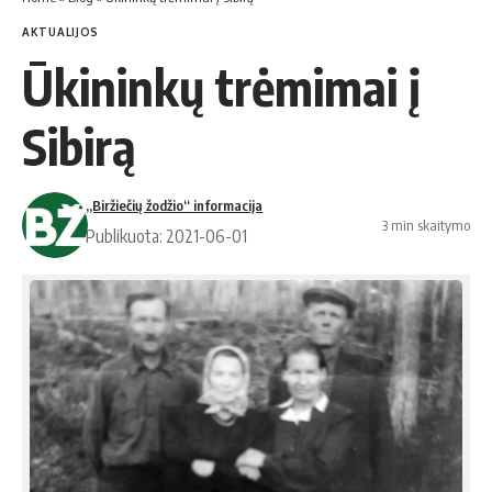
AKTUALIJOS
Ūkininkų trėmimai į
Sibirą
„Biržiečių žodžio“ informacija
3 min skaitymo
Publikuota: 2021-06-01