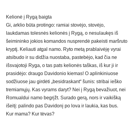
Kelionė į Rygą baigta
Gi, arklio būta protingo: ramiai stovėjo, stovėjo,
laukdamas tolesnės kelionės į Rygą, o nesulaukęs iš
šeimininko jokios komandos nusprendė pakeisti maršruto
kryptį. Keliauti atgal namo. Ryto metą prablaivėję vyrai
atsibudo ir su didžia nuostaba, pastebėjo, kad čia ne
išsvajotoji Ryga, o tas pats kelionės taškas, iš kur ji ir
prasidėjo: draugo Davidonio kiemas! O aplinkiniuose
sodžiuose jau girdėti „besidraskant“ šunis: stribai ieško
tremiamųjų. Kas vyrams daryt? Nei į Rygą bevažiuot, nei
Romualdui namo begrįžt. Surado gerą, nors ir vaikišką
išeitį: palindo pas Davidonį po lova ir laukia, kas bus.
Kur mama? Kur tėvas?