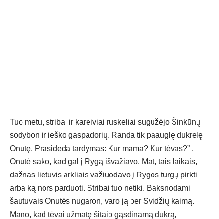
Tuo metu, stribai ir kareiviai ruskeliai sugužėjo Šinkūnų
sodybon ir ieško gaspadorių. Randa tik paauglę dukrelę
Onutę. Prasideda tardymas: Kur mama? Kur tėvas?” .
Onutė sako, kad gal į Rygą išvažiavo. Mat, tais laikais,
dažnas lietuvis arkliais važiuodavo į Rygos turgų pirkti
arba ką nors parduoti. Stribai tuo netiki. Baksnodami
šautuvais Onutės nugaron, varo ją per Svidžių kaimą.
Mano, kad tėvai užmatę šitaip gąsdinamą dukrą,