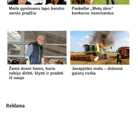
Meilė gyvūnams tapo bendro
Paskelbė „Metų ūkio”
verslo pradžia
konkurso nominantus
Žemė dosni tiems, kurie
Javapjūtės metu – didesnė
nebijo dirbti, klysti ir pradėti
gaisrų rizika
iš naujo
Reklama