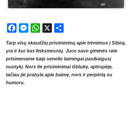
Facebook
Messenger
WhatsApp
X
Share
Tarp visų skaudžių prisiminimų apie trėmimus į Sibirą,
yra ir kur kas linksmesnių. Juos savo giminės rate
prisimename kaip senelio laimingai pasibaigusį
nuotykį. Nors tie prisiminimai išblukę, aptrupėję,
tačiau jie prabyla apie baimę, nors ir perpintą su
humoru.