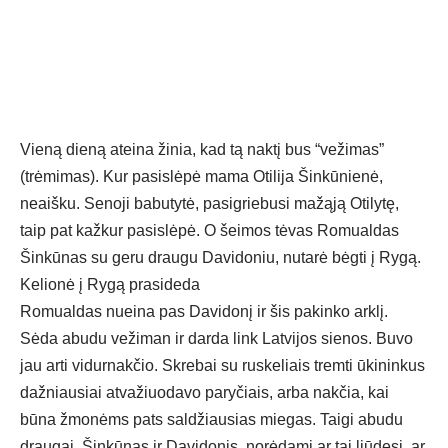
Vieną dieną ateina žinia, kad tą naktį bus “vežimas”
(trėmimas). Kur pasislėpė mama Otilija Šinkūnienė,
neaišku. Senoji babutytė, pasigriebusi mažąją Otilytę,
taip pat kažkur pasislėpė. O šeimos tėvas Romualdas
Šinkūnas su geru draugu Davidoniu, nutarė bėgti į Rygą.
Kelionė į Rygą prasideda
Romualdas nueina pas Davidonį ir šis pakinko arklį.
Sėda abudu vežiman ir darda link Latvijos sienos. Buvo
jau arti vidurnakčio. Skrebai su ruskeliais tremti ūkininkus
dažniausiai atvažiuodavo paryčiais, arba nakčia, kai
būna žmonėms pats saldžiausias miegas. Taigi abudu
draugai, Šinkūnas ir Davidonis, norėdami ar tai liūdesį, ar