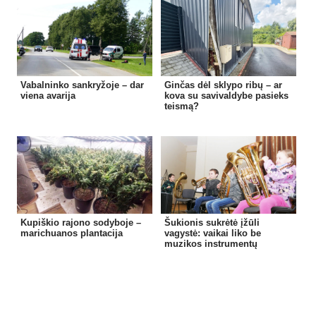
Vabalninko sankryžoje – dar
Ginčas dėl sklypo ribų – ar
viena avarija
kova su savivaldybe pasieks
teismą?
Kupiškio rajono sodyboje –
Šukionis sukrėtė įžūli
marichuanos plantacija
vagystė: vaikai liko be
muzikos instrumentų