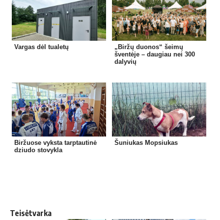
Vargas dėl tualetų
„Biržų duonos“ šeimų
šventėje – daugiau nei 300
dalyvių
Biržuose vyksta tarptautinė
Šuniukas Mopsiukas
dziudo stovykla
Teisėtvarka