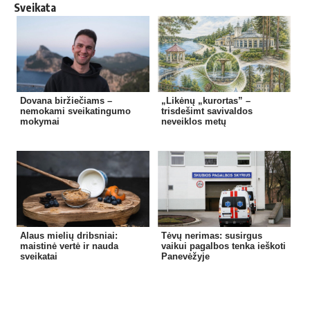
Sveikata
Dovana biržiečiams –
„Likėnų „kurortas” –
nemokami sveikatingumo
trisdešimt savivaldos
mokymai
neveiklos metų
Alaus mielių dribsniai:
Tėvų nerimas: susirgus
maistinė vertė ir nauda
vaikui pagalbos tenka ieškoti
sveikatai
Panevėžyje