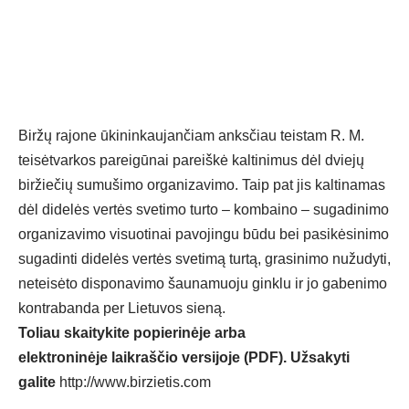
Biržų rajone ūkininkaujančiam anksčiau teistam R. M.
teisėtvarkos pareigūnai pareiškė kaltinimus dėl dviejų
biržiečių sumušimo organizavimo. Taip pat jis kaltinamas
dėl didelės vertės svetimo turto – kombaino – sugadinimo
organizavimo visuotinai pavojingu būdu bei pasikėsinimo
sugadinti didelės vertės svetimą turtą, grasinimo nužudyti,
neteisėto disponavimo šaunamuoju ginklu ir jo gabenimo
kontrabanda per Lietuvos sieną.
Toliau skaitykite popierinėje arba
elektroninėje laikraščio versijoje (PDF). Užsakyti
galite
http://www.birzietis.com