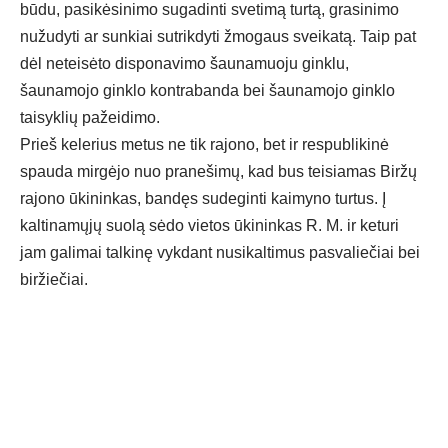
būdu, pasikėsinimo sugadinti svetimą turtą, grasinimo
nužudyti ar sunkiai sutrikdyti žmogaus sveikatą. Taip pat
dėl neteisėto disponavimo šaunamuoju ginklu,
šaunamojo ginklo kontrabanda bei šaunamojo ginklo
taisyklių pažeidimo.
Prieš kelerius metus ne tik rajono, bet ir respublikinė
spauda mirgėjo nuo pranešimų, kad bus teisiamas Biržų
rajono ūkininkas, bandęs sudeginti kaimyno turtus. Į
kaltinamųjų suolą sėdo vietos ūkininkas R. M. ir keturi
jam galimai talkinę vykdant nusikaltimus pasvaliečiai bei
biržiečiai.