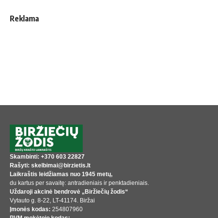
Reklama
Skambinti: +370 603 22827
Rašyti: skelbimai@birzietis.lt
Laikraštis leidžiamas nuo 1945 metų,
du kartus per savaitę: antradieniais ir penktadieniais.
Uždaroji akcinė bendrovė „Biržiečių žodis“
Vytauto g. 8-22, LT-41174. Biržai
Įmonės kodas:
254807960
PVM mokėtojo kodas: