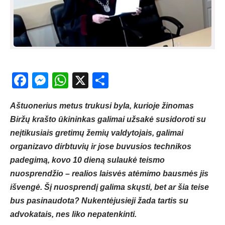
Facebook
Messenger
WhatsApp
X
Share
Aštuonerius metus trukusi byla, kurioje žinomas
Biržų krašto ūkininkas galimai užsakė susidoroti su
neįtikusiais gretimų žemių valdytojais, galimai
organizavo dirbtuvių ir jose buvusios technikos
padegimą, kovo 10 dieną sulaukė teismo
nuosprendžio – realios laisvės atėmimo bausmės jis
išvengė. Šį nuosprendį galima skųsti, bet ar šia teise
bus pasinaudota? Nukentėjusieji žada tartis su
advokatais, nes liko nepatenkinti.