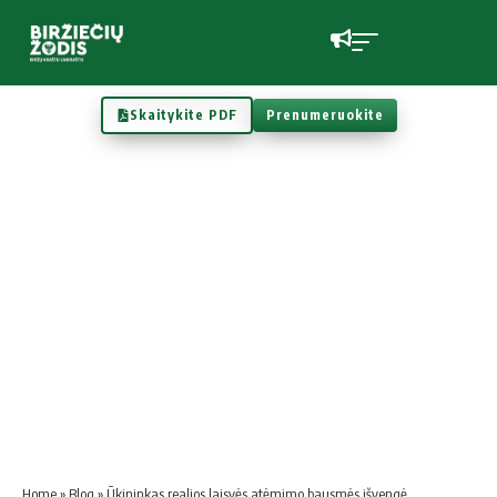
Skaitykite PDF
Prenumeruokite
Home
»
Blog
»
Ūkininkas realios laisvės atėmimo bausmės išvengė