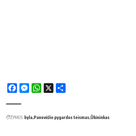
Facebook
Messenger
WhatsApp
X
Share
ŽYMOS:
byla
Panevėžio pygardos teismas
Ūkininkas