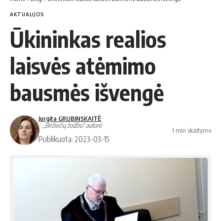
AKTUALIJOS
Ūkininkas realios
laisvės atėmimo
bausmės išvengė
Jurgita GRUBINSKAITĖ
- „Biržiečių žodžio“ autorė
1 min skaitymo
Publikuota: 2023-03-15