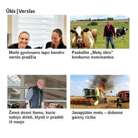
Ūkis | Verslas
Meilė gyvūnams tapo bendro
Paskelbė „Metų ūkio”
verslo pradžia
konkurso nominantus
Žemė dosni tiems, kurie
Javapjūtės metu – didesnė
nebijo dirbti, klysti ir pradėti
gaisrų rizika
iš naujo