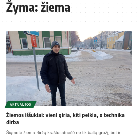
Žyma:
žiema
AKTUALIJOS
Žiemos iššūkiai: vieni giria, kiti peikia, o technika
dirba
Šiųmetė žiema Biržų kraštui atnešė ne tik baltą grožį, bet ir