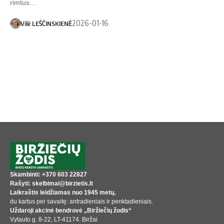
rimtus…
2026-01-16
Vilė LEŠČINSKIENĖ
Skambinti: +370 603 22827
Rašyti: skelbimai@birzietis.lt
Laikraštis leidžiamas nuo 1945 metų,
du kartus per savaitę: antradieniais ir penktadieniais.
Uždaroji akcinė bendrovė „Biržiečių žodis“
Vytauto g. 8-22, LT-41174. Biržai