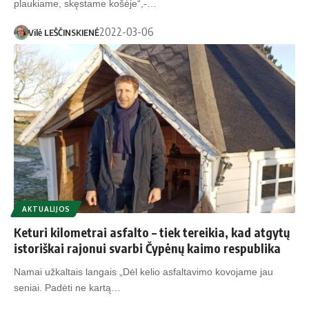
plaukiame, skęstame košėje“,-…
2022-03-06
Vilė LEŠČINSKIENĖ
AKTUALIJOS
Keturi kilometrai asfalto – tiek tereikia, kad atgytų
istoriškai rajonui svarbi Čypėnų kaimo respublika
Namai užkaltais langais „Dėl kelio asfaltavimo kovojame jau
seniai. Padėti ne kartą…