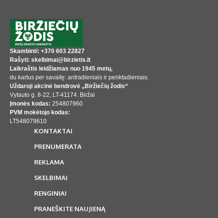
Skambinti: +370 603 22827
Rašyti: skelbimai@birzietis.lt
Laikraštis leidžiamas nuo 1945 metų,
du kartus per savaitę: antradieniais ir penktadieniais.
Uždaroji akcinė bendrovė „Biržiečių žodis“
Vytauto g. 8-22, LT-41174. Biržai
Įmonės kodas:
254807960
PVM mokėtojo kodas:
LT548079610
KONTAKTAI
PRENUMERATA
REKLAMA
SKELBIMAI
RENGINIAI
PRANEŠKITE NAUJIENĄ