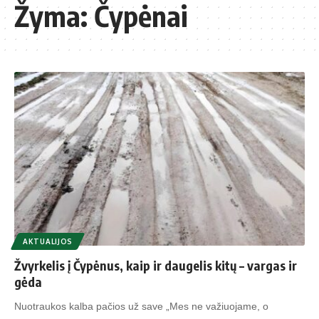
Žyma:
Čypėnai
AKTUALIJOS
Žvyrkelis į Čypėnus, kaip ir daugelis kitų – vargas ir
gėda
Nuotraukos kalba pačios už save „Mes ne važiuojame, o