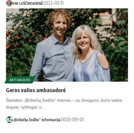
2022-01-11
Vilė LEŠČINSKIENĖ
AKTUALIJOS
Geros valios ambasadorė
Šiandien „Biržiečių žodžio“ interviu – su žmogumi, kuris veikia
drąsiai, ryžtingai; o…
2020-09-01
„Biržiečių žodžio“ informacija