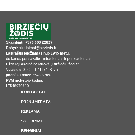
Skambinti: +370 603 22827
Rašyti: skelbimai@birzietis.lt
Laikraštis leidžiamas nuo 1945 metų,
du kartus per savaitę: antradieniais ir penktadieniais.
Uždaroji akcinė bendrovė „Biržiečių žodis“
Vytauto g. 8-22, LT-41174. Biržai
Įmonės kodas:
254807960
PVM mokėtojo kodas:
LT548079610
KONTAKTAI
PRENUMERATA
REKLAMA
SKELBIMAI
RENGINIAI