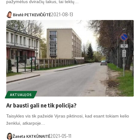
pažymėtus dviračių takus, tai tektų…
2021-08-13
Birutė PETKEVIČIŪTĖ
AKTUALIJOS
Ar bausti gali ne tik policija?
Taisykles vis tik pažeidė Vyras piktinosi, kad esant tokiam kelio
ženklui, atkarpoje…
2021-05-11
Žaneta KATKŪNAITĖ