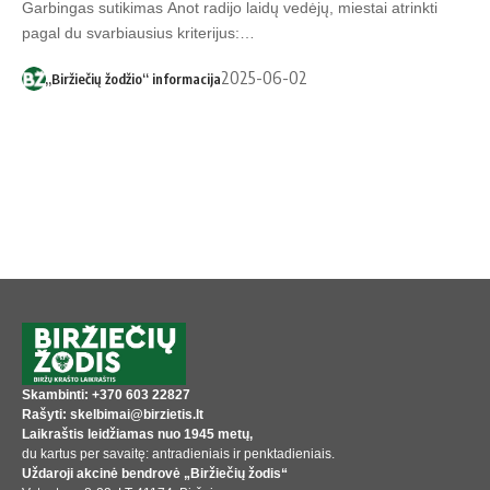
Garbingas sutikimas Anot radijo laidų vedėjų, miestai atrinkti
pagal du svarbiausius kriterijus:…
2025-06-02
„Biržiečių žodžio“ informacija
Skambinti: +370 603 22827
Rašyti: skelbimai@birzietis.lt
Laikraštis leidžiamas nuo 1945 metų,
du kartus per savaitę: antradieniais ir penktadieniais.
Uždaroji akcinė bendrovė „Biržiečių žodis“