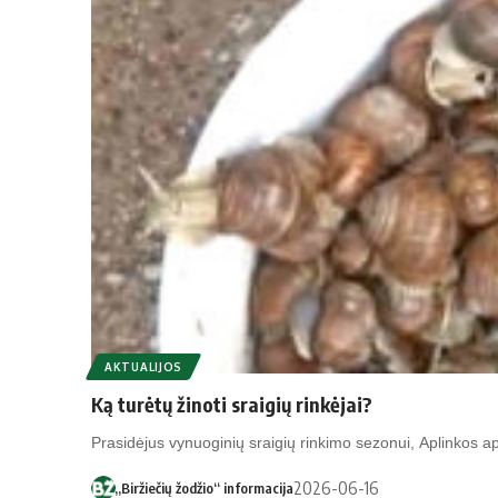
AKTUALIJOS
Ką turėtų žinoti sraigių rinkėjai?
Prasidėjus vynuoginių sraigių rinkimo sezonui, Aplinkos
2026-06-16
„Biržiečių žodžio“ informacija