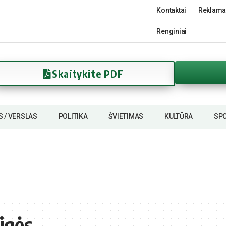
Kontaktai
Reklama
Renginiai
Skaitykite PDF
S / VERSLAS
POLITIKA
ŠVIETIMAS
KULTŪRA
SP
igės