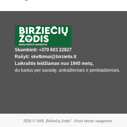
Skambinti: +370 603 22827
Rašyti: skelbimai@birzietis.lt
Laikraštis leidžiamas nuo 1945 metų,
du kartus per savaitę: antradieniais ir penktadieniais.
2026 © UAB „Biržiečių žodis“. Visos teisės saugomos.