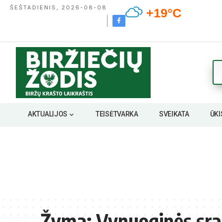
ŠEŠTADIENIS, 2026-08-08
+19°C
AKTUALIJOS
TEISĖTVARKA
SVEIKATA
ŪKI
Žyma:
Vynuoginės sra