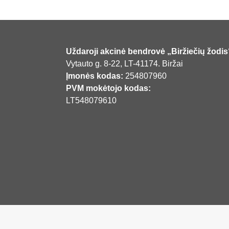
Uždaroji akcinė bendrovė „Biržiečių žodis
Vytauto g. 8-22, LT-41174. Biržai
Įmonės kodas:
254807960
PVM mokėtojo kodas:
LT548079610