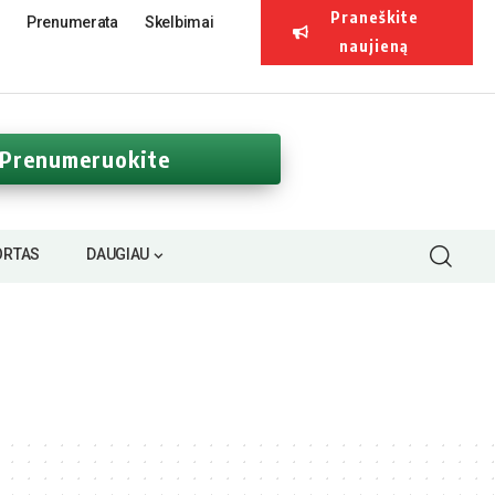
Praneškite
Prenumerata
Skelbimai
naujieną
Prenumeruokite
ORTAS
DAUGIAU