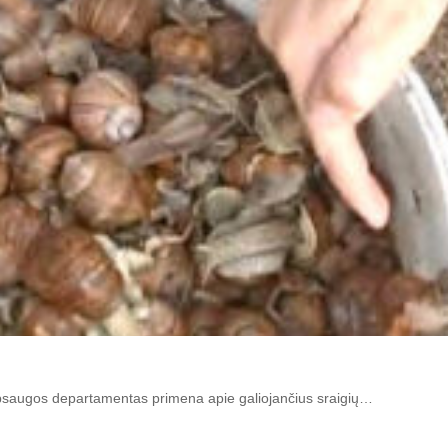
 apsaugos departamentas primena apie galiojančius sraigių…