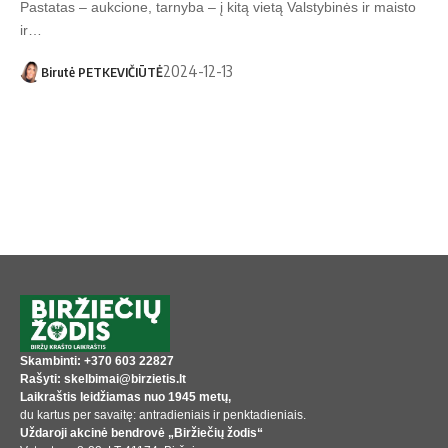
Pastatas – aukcione, tarnyba – į kitą vietą Valstybinės ir maisto
ir…
2024-12-13
Birutė PETKEVIČIŪTĖ
Skambinti: +370 603 22827
Rašyti: skelbimai@birzietis.lt
Laikraštis leidžiamas nuo 1945 metų,
du kartus per savaitę: antradieniais ir penktadieniais.
Uždaroji akcinė bendrovė „Biržiečių žodis“