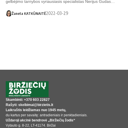
gelbėjimo tarnybos vyriausiasis specialistas Nerijus Gudas…
2022-03-29
Žaneta KATKŪNAITĖ
Skambinti: +370 603 22827
Rašyti: skelbimai@birzietis.lt
Laikraštis leidžiamas nuo 1945 metų,
du kartus per savaitę: antradieniais ir penktadieniais.
Uždaroji akcinė bendrovė „Biržiečių žodis“
Vytauto g. 8-22, LT-41174. Biržai