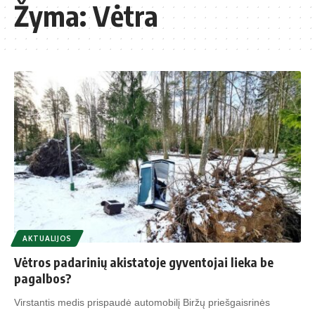
Žyma:
Vėtra
AKTUALIJOS
Vėtros padarinių akistatoje gyventojai lieka be
pagalbos?
Virstantis medis prispaudė automobilį Biržų priešgaisrinės