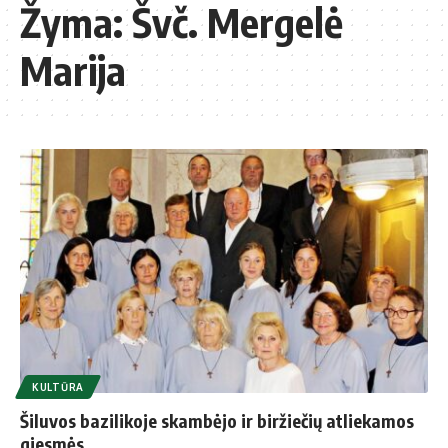
Žyma:
Švč. Mergelė
Marija
KULTŪRA
Šiluvos bazilikoje skambėjo ir biržiečių atliekamos
giesmės