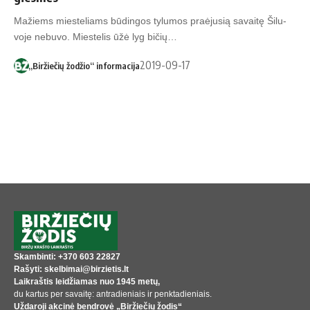
Ma­žiems mies­te­liams bū­din­gos ty­lu­mos praė­ju­sią sa­vai­tę Ši­lu­
vo­je ne­bu­vo. Mies­te­lis ūžė lyg bi­čių…
2019-09-17
„Biržiečių žodžio“ informacija
Skambinti: +370 603 22827
Rašyti: skelbimai@birzietis.lt
Laikraštis leidžiamas nuo 1945 metų,
du kartus per savaitę: antradieniais ir penktadieniais.
Uždaroji akcinė bendrovė „Biržiečių žodis“