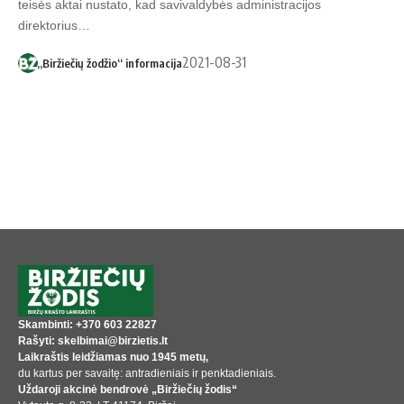
teisės aktai nustato, kad savivaldybės administracijos
direktorius…
2021-08-31
„Biržiečių žodžio“ informacija
Skambinti: +370 603 22827
Rašyti: skelbimai@birzietis.lt
Laikraštis leidžiamas nuo 1945 metų,
du kartus per savaitę: antradieniais ir penktadieniais.
Uždaroji akcinė bendrovė „Biržiečių žodis“