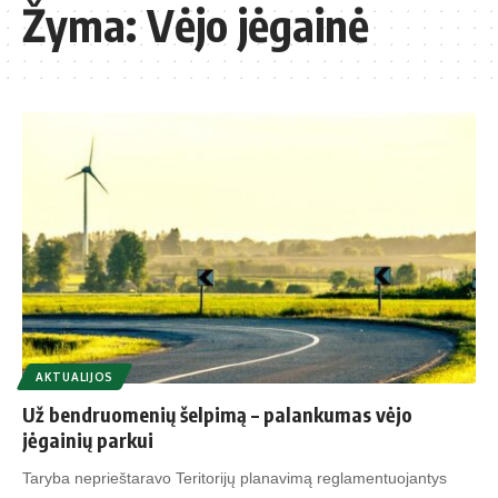
Žyma:
Vėjo jėgainė
AKTUALIJOS
Už bendruomenių šelpimą – palankumas vėjo
jėgainių parkui
Taryba neprieštaravo Teritorijų planavimą reglamentuojantys