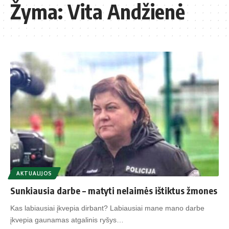
Žyma:
Vita Andžienė
AKTUALIJOS
Sunkiausia darbe – matyti nelaimės ištiktus žmones
Kas labiausiai įkvepia dirbant? Labiausiai mane mano darbe
įkvepia gaunamas atgalinis ryšys…