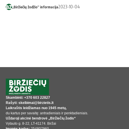
2023-10-04
„Biržiečių žodžio“ informacija
Skambinti: +370 603 22827
Rašyti: skelbimai@birzietis.lt
Laikraštis leidžiamas nuo 1945 metų,
du kartus per savaitę: antradieniais ir penktadieniais.
Uždaroji akcinė bendrovė „Biržiečių žodis“
Vytauto g. 8-22, LT-41174. Biržai
Įmonės kodas:
254807960