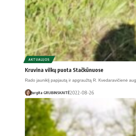
AKTUALIJOS
Kruvina vilkų puota Stačkūnuose
Rado jauniklį papjautą ir apgraužtą R. Kvedaravičienė au
2022-08-26
Jurgita GRUBINSKAITĖ