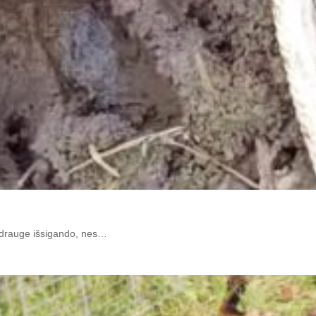
u drauge išsigando, nes…