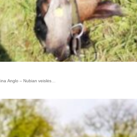
gina Anglo – Nubian veislės…