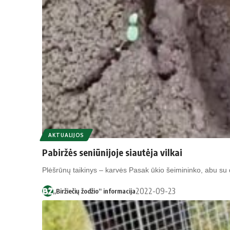
AKTUALIJOS
Pabiržės seniūnijoje siautėja vilkai
Plėšrūnų taikinys – karvės Pasak ūkio šeimininko, abu s
2022-09-23
„Biržiečių žodžio“ informacija