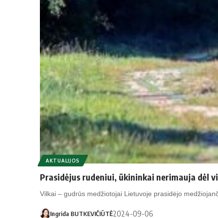
AKTUALIJOS
Prasidėjus rudeniui, ūkininkai nerimauja dėl vi
Vilkai – gudrūs medžiotojai Lietuvoje prasidėjo medžiojan
2024-09-06
Ingrida BUTKEVIČIŪTĖ