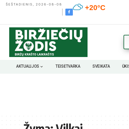
ŠEŠTADIENIS, 2026-08-08
+20°C
AKTUALIJOS
TEISĖTVARKA
SVEIKATA
ŪKI
Žyma:
Vilkai