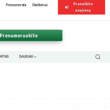
Praneškite
Prenumerata
Skelbimai
naujieną
Prenumeruokite
ORTAS
DAUGIAU