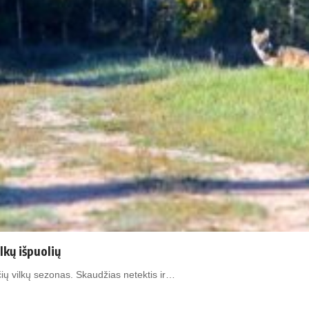
lkų išpuolių
čių vilkų sezonas. Skaudžias netektis ir…