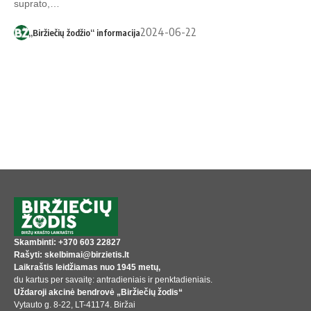
suprato,…
2024-06-22
„Biržiečių žodžio“ informacija
Skambinti: +370 603 22827
Rašyti: skelbimai@birzietis.lt
Laikraštis leidžiamas nuo 1945 metų,
du kartus per savaitę: antradieniais ir penktadieniais.
Uždaroji akcinė bendrovė „Biržiečių žodis“
Vytauto g. 8-22, LT-41174. Biržai