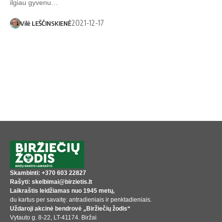
ilgiau gyvenu…
2021-12-17
Vilė LEŠČINSKIENĖ
Skambinti: +370 603 22827
Rašyti: skelbimai@birzietis.lt
Laikraštis leidžiamas nuo 1945 metų,
du kartus per savaitę: antradieniais ir penktadieniais.
Uždaroji akcinė bendrovė „Biržiečių žodis“
Vytauto g. 8-22, LT-41174. Biržai