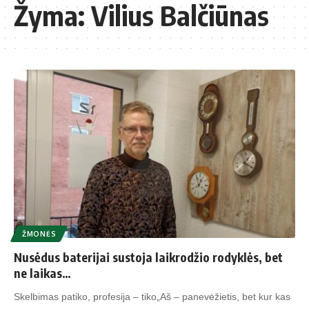
Žyma:
Vilius Balčiūnas
ŽMONĖS
Nusėdus baterijai sustoja laikrodžio rodyklės, bet
ne laikas…
Skelbimas patiko, profesija – tiko„Aš – panevėžietis, bet kur kas