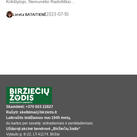
Krikštytojo, Nemunėlio Radviliškio…
2023-07-10
Loreta BATAITIENĖ
Skambinti: +370 603 22827
Rašyti: skelbimai@birzietis.lt
Laikraštis leidžiamas nuo 1945 metų,
du kartus per savaitę: antradieniais ir penktadieniais.
Uždaroji akcinė bendrovė „Biržiečių žodis“
Vytauto g. 8-22, LT-41174. Biržai