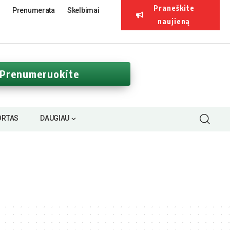
Praneškite
Prenumerata
Skelbimai
naujieną
Prenumeruokite
ORTAS
DAUGIAU