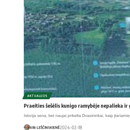
AKTUALIJOS
Praeities šešėlis kunigo ramybėje nepalieka i
Istorija sena, bet naujai prikelta Dvasininkai, kaip įtariami
2024-02-18
Vilė LEŠČINSKIENĖ