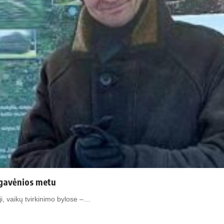
r gavėnios metu
eji, vaikų tvirkinimo bylose –…