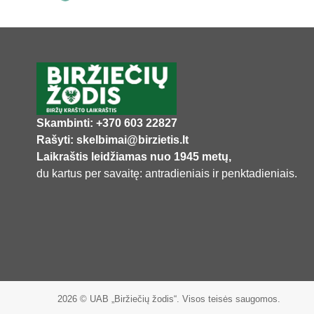
Skambinti: +370 603 22827
Rašyti: skelbimai@birzietis.lt
Laikraštis leidžiamas nuo 1945 metų,
du kartus per savaitę: antradieniais ir penktadieniais.
2026 © UAB „Biržiečių žodis“. Visos teisės saugomos.