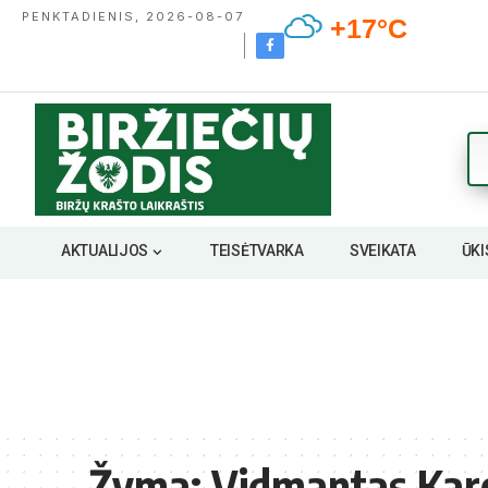
PENKTADIENIS, 2026-08-07
+17°C
AKTUALIJOS
TEISĖTVARKA
SVEIKATA
ŪKI
Žyma:
Vidmantas Kar