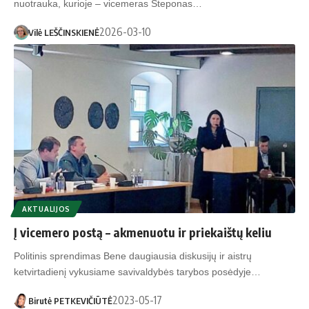
nuotrauka, kurioje – vicemeras Steponas…
2026-03-10
Vilė LEŠČINSKIENĖ
AKTUALIJOS
Į vicemero postą – akmenuotu ir priekaištų keliu
Politinis sprendimas Bene daugiausia diskusijų ir aistrų
ketvirtadienį vykusiame savivaldybės tarybos posėdyje…
2023-05-17
Birutė PETKEVIČIŪTĖ