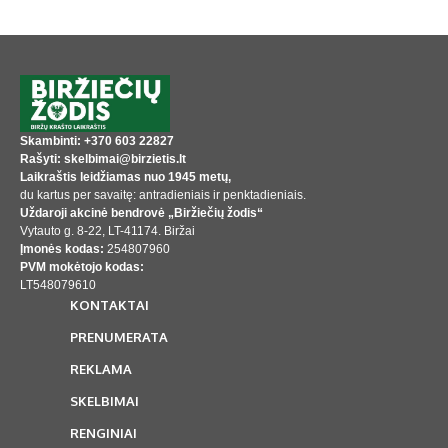
Skambinti: +370 603 22827
Rašyti: skelbimai@birzietis.lt
Laikraštis leidžiamas nuo 1945 metų,
du kartus per savaitę: antradieniais ir penktadieniais.
Uždaroji akcinė bendrovė „Biržiečių žodis“
Vytauto g. 8-22, LT-41174. Biržai
Įmonės kodas:
254807960
PVM mokėtojo kodas:
LT548079610
KONTAKTAI
PRENUMERATA
REKLAMA
SKELBIMAI
RENGINIAI