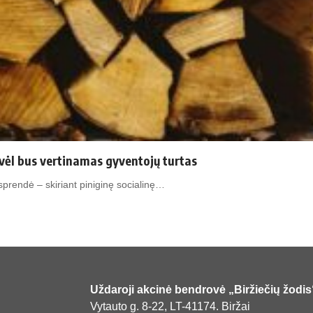
vėl bus vertinamas gyventojų turtas
prendė – skiriant piniginę socialinę…
Uždaroji akcinė bendrovė „Biržiečių žodis
Vytauto g. 8-22, LT-41174. Biržai