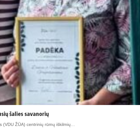
sių šalies savanorių
os (VDU ŽŪA) centrinių rūmų iškilmių…