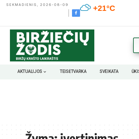
SEKMADIENIS, 2026-08-09
+21°C
AKTUALIJOS
TEISĖTVARKA
SVEIKATA
ŪKI
Žyma:
įvertinimas