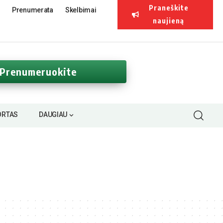
Praneškite
Prenumerata
Skelbimai
naujieną
Prenumeruokite
ORTAS
DAUGIAU