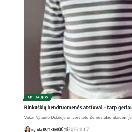
AKTUALIJOS
Rinkuškių bendruomenės atstovai – tarp geriau
Vakar Vytauto Didžiojo universiteto Žemės ūkio akademij
2025-11-07
Ingrida BUTKEVIČIŪTĖ