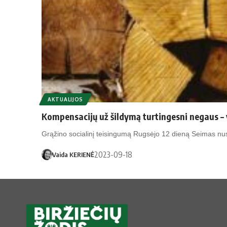
AKTUALIJOS
Kompensacijų už šildymą turtingesni negaus – 
Grąžino socialinį teisingumą Rugsėjo 12 dieną Seimas nus
2023-09-18
Vaida KERIENĖ