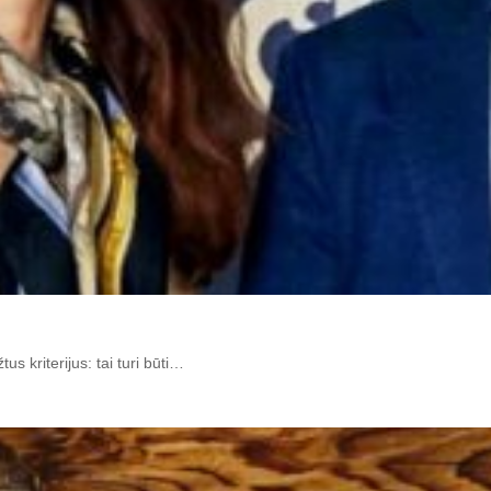
us kriterijus: tai turi būti…