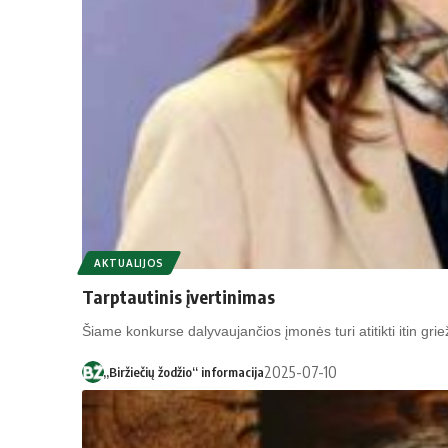
AKTUALIJOS
Tarptautinis įvertinimas
Šiame konkurse dalyvaujančios įmonės turi atitikti itin griežt
2025-07-10
„Biržiečių žodžio“ informacija