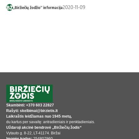
2020-11-09
„Biržiečių žodžio“ informacija
Skambinti: +370 603 22827
Rašyti: skelbimai@birzietis.lt
Laikraštis leidžiamas nuo 1945 metų,
du kartus per savaitę: antradieniais ir penktadieniais.
Uždaroji akcinė bendrovė „Biržiečių žodis“
Vytauto g. 8-22, LT-41174. Biržai
Įmonės kodas:
254807960