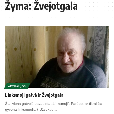
Žyma:
Žvejotgala
AKTUALIJOS
Linksmoji gatvė ir Žvejotgala
Štai viena gatvelė pavadinta „Linksmoji“. Parūpo, ar tikrai čia
gyvena linksmuoliai? Užsukau…