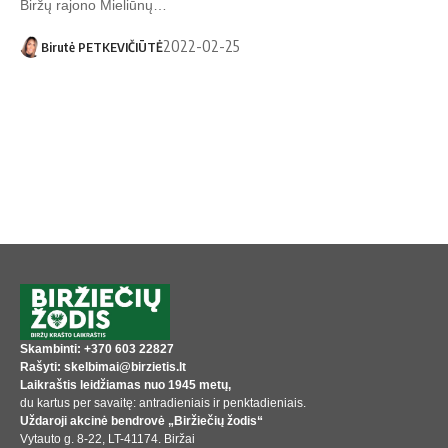
Biržų rajono Mieliūnų…
2022-02-25
Birutė PETKEVIČIŪTĖ
Skambinti: +370 603 22827
Rašyti: skelbimai@birzietis.lt
Laikraštis leidžiamas nuo 1945 metų,
du kartus per savaitę: antradieniais ir penktadieniais.
Uždaroji akcinė bendrovė „Biržiečių žodis“
Vytauto g. 8-22, LT-41174. Biržai