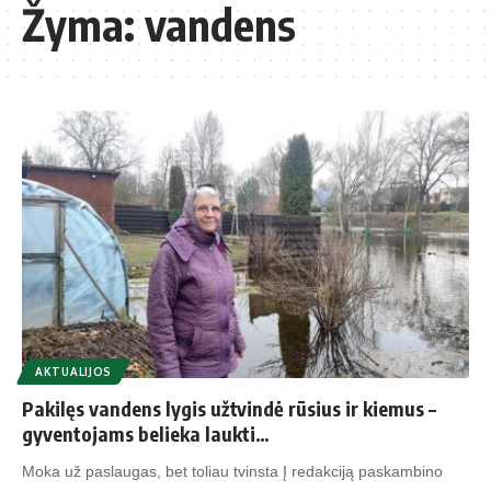
Žyma:
vandens
AKTUALIJOS
Pakilęs vandens lygis užtvindė rūsius ir kiemus –
gyventojams belieka laukti…
Moka už paslaugas, bet toliau tvinsta Į redakciją paskambino