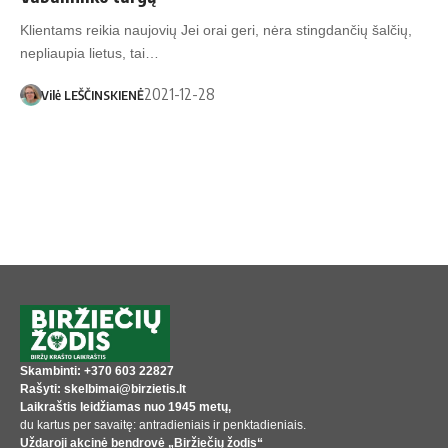
Klientams reikia naujovių Jei orai geri, nėra stingdančių šalčių,
nepliaupia lietus, tai…
2021-12-28
Vilė LEŠČINSKIENĖ
Skambinti: +370 603 22827
Rašyti: skelbimai@birzietis.lt
Laikraštis leidžiamas nuo 1945 metų,
du kartus per savaitę: antradieniais ir penktadieniais.
Uždaroji akcinė bendrovė „Biržiečių žodis“