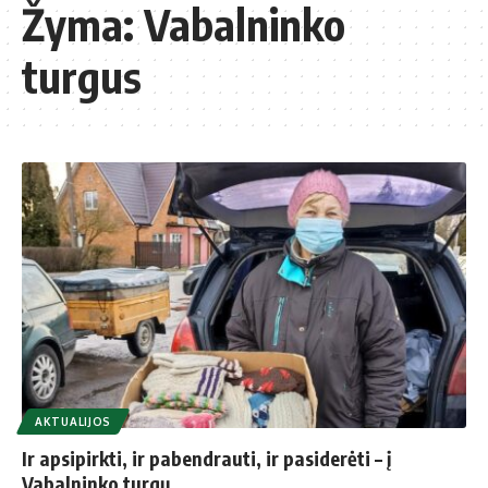
Žyma:
Vabalninko
turgus
AKTUALIJOS
Ir apsipirkti, ir pabendrauti, ir pasiderėti – į
Vabalninko turgų