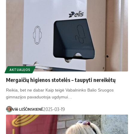
AKTUALIJOS
Mergaičių higienos stotelės – taupyti nereikėtų
Reikia, bet ne dabar Kaip teigė Vabalninko Balio Sruogos
gimnazijos pavaduotoja ugdymui…
2025-03-19
Vilė LEŠČINSKIENĖ