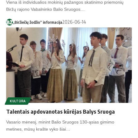
Viena iš individualios mokinių pažangos skatinimo priemonių
Biržų rajono Vabalninko Balio Sruogos…
2026-06-14
„Biržiečių žodžio“ informacija
KULTŪRA
Talentais apdovanotas kūrėjas Balys Sruoga
Vasario mėnesį, minint Balio Sruogos 130-ąsias gimimo
metines, mūsų krašte vyko šiai…