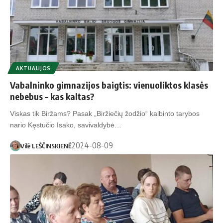
AKTUALIJOS
Vabalninko gimnazijos baigtis: vienuoliktos klasės
nebebus – kas kaltas?
Viskas tik Biržams? Pasak „Biržiečių žodžio“ kalbinto tarybos
nario Kęstučio Isako, savivaldybė…
2024-08-09
Vilė LEŠČINSKIENĖ