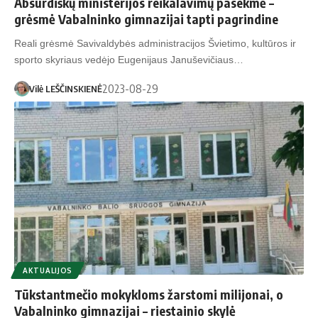
Ab­sur­diš­kų mi­nis­te­ri­jos rei­ka­la­vi­mų pa­sek­mė –
grės­mė Va­bal­nin­ko gim­na­zi­jai tap­ti pa­grin­di­ne
Reali grėsmė Savivaldybės administracijos Švietimo, kultūros ir
sporto skyriaus vedėjo Eugenijaus Januševičiaus…
2023-08-29
Vilė LEŠČINSKIENĖ
AKTUALIJOS
Tūkstantmečio mokykloms žarstomi milijonai, o
Vabalninko gimnazijai – riestainio skylė