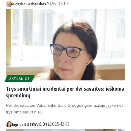
2026-03-03
Algirdas Garbauskas
AKTUALIJOS
Trys smurtiniai incidentai per dvi savaites: ieškoma
sprendimų
Per dvi savaites Vabalninko Balio Sruogos gimnazijoje įvyko net
trys rimti smurtiniai…
2025-12-12
Ingrida BUTKEVIČIŪTĖ