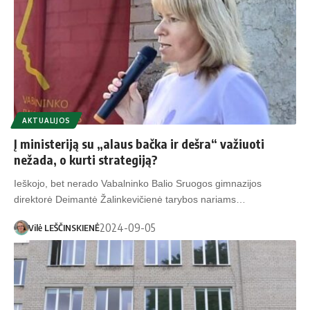
AKTUALIJOS
Į ministeriją su „alaus bačka ir dešra“ važiuoti
nežada, o kurti strategiją?
Ieškojo, bet nerado Vabalninko Balio Sruogos gimnazijos
direktorė Deimantė Žalinkevičienė tarybos nariams…
2024-09-05
Vilė LEŠČINSKIENĖ