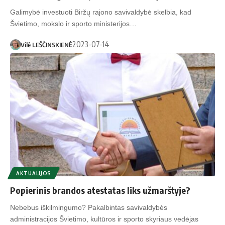
Galimybė investuoti Biržų rajono savivaldybė skelbia, kad
Švietimo, mokslo ir sporto ministerijos…
2023-07-14
Vilė LEŠČINSKIENĖ
AKTUALIJOS
Popierinis brandos atestatas liks užmarštyje?
Nebebus iškilmingumo? Pakalbintas savivaldybės
administracijos Švietimo, kultūros ir sporto skyriaus vedėjas