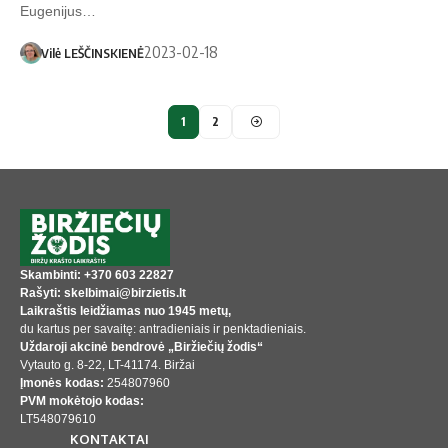
Eugenijus…
2023-02-18
Vilė LEŠČINSKIENĖ
1
2
Skambinti: +370 603 22827
Rašyti: skelbimai@birzietis.lt
Laikraštis leidžiamas nuo 1945 metų,
du kartus per savaitę: antradieniais ir penktadieniais.
Uždaroji akcinė bendrovė „Biržiečių žodis“
Vytauto g. 8-22, LT-41174. Biržai
Įmonės kodas:
254807960
PVM mokėtojo kodas:
LT548079610
KONTAKTAI