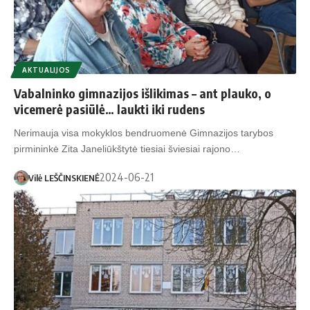
AKTUALIJOS
Vabalninko gimnazijos išlikimas – ant plauko, o
vicemerė pasiūlė… laukti iki rudens
Nerimauja visa mokyklos bendruomenė Gimnazijos tarybos
pirmininkė Zita Janeliūkštytė tiesiai šviesiai rajono…
2024-06-21
Vilė LEŠČINSKIENĖ