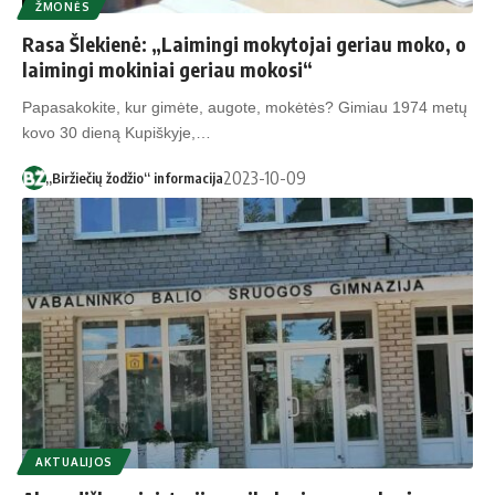
ŽMONĖS
Rasa Šlekienė: „Laimingi mokytojai geriau moko, o
laimingi mokiniai geriau mokosi“
Papasakokite, kur gimėte, augote, mokėtės? Gimiau 1974 metų
kovo 30 dieną Kupiškyje,…
2023-10-09
„Biržiečių žodžio“ informacija
AKTUALIJOS