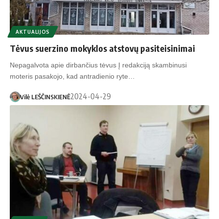
AKTUALIJOS
Tėvus suerzino mokyklos atstovų pasiteisinimai
Nepagalvota apie dirbančius tėvus Į redakciją skambinusi
moteris pasakojo, kad antradienio ryte…
2024-04-29
Vilė LEŠČINSKIENĖ