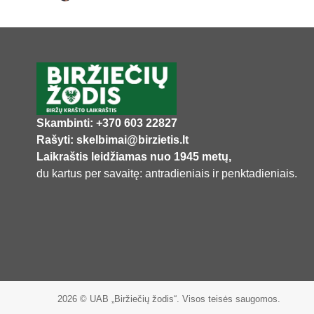
Skambinti: +370 603 22827
Rašyti: skelbimai@birzietis.lt
Laikraštis leidžiamas nuo 1945 metų,
du kartus per savaitę: antradieniais ir penktadieniais.
2026 © UAB „Biržiečių žodis“. Visos teisės saugomos.