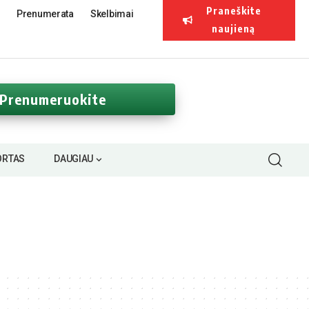
Praneškite
Prenumerata
Skelbimai
naujieną
Prenumeruokite
ORTAS
DAUGIAU