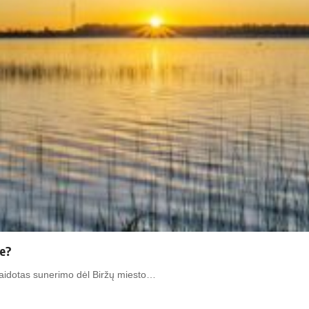
re?
 Vaidotas sunerimo dėl Biržų miesto…