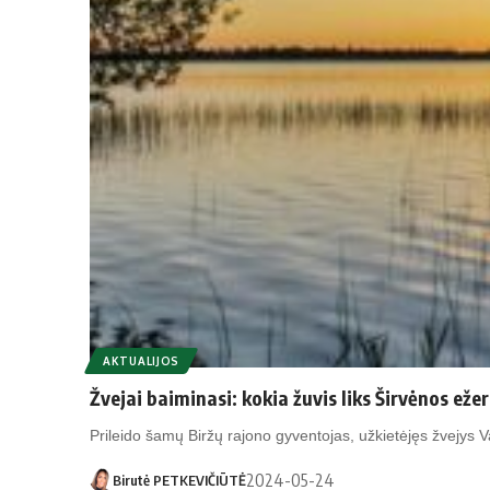
AKTUALIJOS
Žvejai baiminasi: kokia žuvis liks Širvėnos eže
Prileido šamų Biržų rajono gyventojas, užkietėjęs žvejys
2024-05-24
Birutė PETKEVIČIŪTĖ