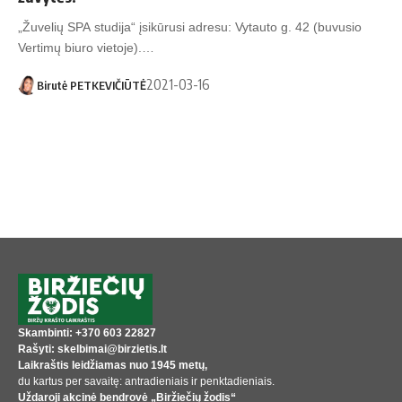
„Žuvelių SPA studija“ įsikūrusi adresu: Vytauto g. 42 (buvusio
Vertimų biuro vietoje).…
2021-03-16
Birutė PETKEVIČIŪTĖ
Skambinti: +370 603 22827
Rašyti: skelbimai@birzietis.lt
Laikraštis leidžiamas nuo 1945 metų,
du kartus per savaitę: antradieniais ir penktadieniais.
Uždaroji akcinė bendrovė „Biržiečių žodis“