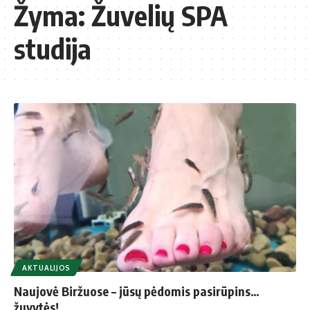
Žyma:
Žuvelių SPA
studija
AKTUALIJOS
Naujovė Biržuose – jūsų pėdomis pasirūpins…
žuvytės!