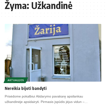
Žyma:
Užkandinė
AKTUALIJOS
Nereikia bijoti bandyti
Prisėdome pokalbiui Atidarymo pavakarę apsilankau
užkandinėje apsidairyti. Pirmasis įspūdis įėjus vidun –…