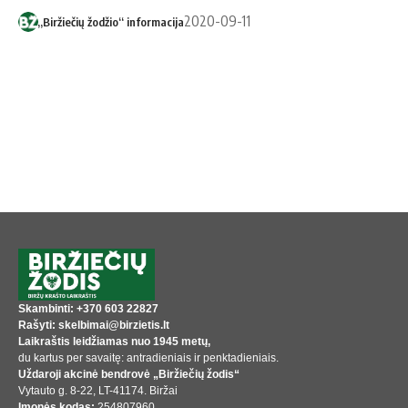
2020-09-11
„Biržiečių žodžio“ informacija
Skambinti: +370 603 22827
Rašyti: skelbimai@birzietis.lt
Laikraštis leidžiamas nuo 1945 metų,
du kartus per savaitę: antradieniais ir penktadieniais.
Uždaroji akcinė bendrovė „Biržiečių žodis“
Vytauto g. 8-22, LT-41174. Biržai
Įmonės kodas:
254807960