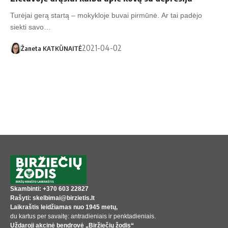
Turėjai gerą startą – mokykloje buvai pirmūnė. Ar tai padėjo
siekti savo…
2021-04-02
Žaneta KATKŪNAITĖ
Skambinti: +370 603 22827
Rašyti: skelbimai@birzietis.lt
Laikraštis leidžiamas nuo 1945 metų,
du kartus per savaitę: antradieniais ir penktadieniais.
Uždaroji akcinė bendrovė „Biržiečių žodis“