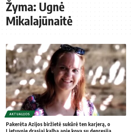
Žyma:
Ugnė
Mikalajūnaitė
AKTUALIJOS
Pakerėta Azijos biržietė sukūrė ten karjerą, o
Lietuvoje drąsiai kalba apie kovą su depresija