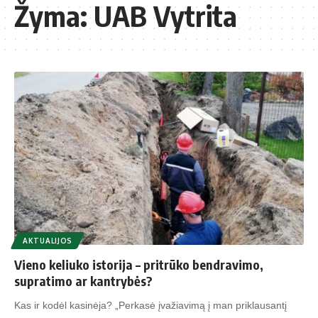
Žyma:
UAB Vytrita
AKTUALIJOS
Vieno keliuko istorija – pritrūko bendravimo,
supratimo ar kantrybės?
Kas ir kodėl kasinėja? „Perkasė įvažiavimą į man priklausantį