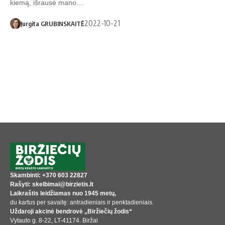
kiemą, išrausė mano…
2022-10-21
Jurgita GRUBINSKAITĖ
Skambinti: +370 603 22827
Rašyti: skelbimai@birzietis.lt
Laikraštis leidžiamas nuo 1945 metų,
du kartus per savaitę: antradieniais ir penktadieniais.
Uždaroji akcinė bendrovė „Biržiečių žodis“
Vytauto g. 8-22, LT-41174. Biržai