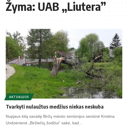
Žyma:
UAB „Liutera”
AKTUALIJOS
Tvarkyti nulaužtus medžius niekas neskuba
Nupjaus kitą savaitę Biržų miesto seniūnijos seniūnė Kristina
Undzėnienė „Biržiečių žodžiui“ sakė, kad…