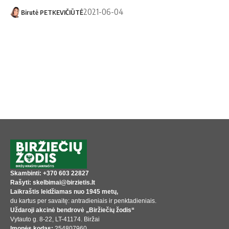
2021-06-04
Birutė PETKEVIČIŪTĖ
Skambinti: +370 603 22827
Rašyti: skelbimai@birzietis.lt
Laikraštis leidžiamas nuo 1945 metų,
du kartus per savaitę: antradieniais ir penktadieniais.
Uždaroji akcinė bendrovė „Biržiečių žodis“
Vytauto g. 8-22, LT-41174. Biržai
Įmonės kodas:
254807960