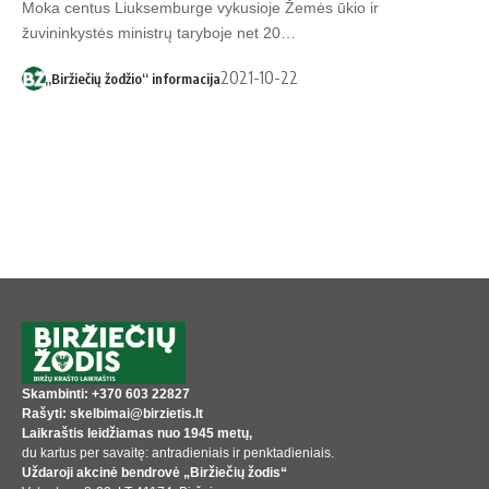
Moka centus Liuksemburge vykusioje Žemės ūkio ir
žuvininkystės ministrų taryboje net 20…
2021-10-22
„Biržiečių žodžio“ informacija
Skambinti: +370 603 22827
Rašyti: skelbimai@birzietis.lt
Laikraštis leidžiamas nuo 1945 metų,
du kartus per savaitę: antradieniais ir penktadieniais.
Uždaroji akcinė bendrovė „Biržiečių žodis“