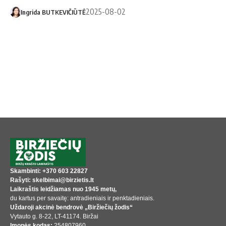
2025-08-02
Ingrida BUTKEVIČIŪTĖ
Skambinti: +370 603 22827
Rašyti: skelbimai@birzietis.lt
Laikraštis leidžiamas nuo 1945 metų,
du kartus per savaitę: antradieniais ir penktadieniais.
Uždaroji akcinė bendrovė „Biržiečių žodis“
Vytauto g. 8-22, LT-41174. Biržai
Įmonės kodas:
254807960