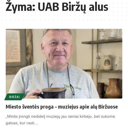
Žyma:
UAB Biržų alus
BIRŽAI
Miesto šventės proga – muziejus apie alų Biržuose
„Mintis įrengti nedidelį muziejų jau seniai kirbėjo, bet sukome
galvas, kur rasti…