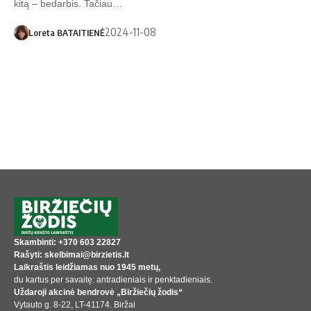
kitą – bedarbis. Tačiau…
2024-11-08
Loreta BATAITIENĖ
Skambinti: +370 603 22827
Rašyti: skelbimai@birzietis.lt
Laikraštis leidžiamas nuo 1945 metų,
du kartus per savaitę: antradieniais ir penktadieniais.
Uždaroji akcinė bendrovė „Biržiečių žodis“
Vytauto g. 8-22, LT-41174. Biržai