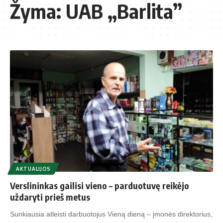
Žyma:
UAB „Barlita”
AKTUALIJOS
Verslininkas gailisi vieno – parduotuvę reikėjo
uždaryti prieš metus
Sunkiausia atleisti darbuotojus Vieną dieną – įmonės direktorius,