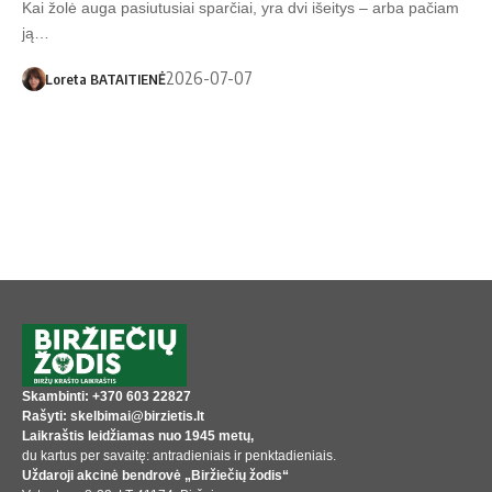
Kai žolė auga pasiutusiai sparčiai, yra dvi išeitys – arba pačiam
ją…
2026-07-07
Loreta BATAITIENĖ
Skambinti: +370 603 22827
Rašyti: skelbimai@birzietis.lt
Laikraštis leidžiamas nuo 1945 metų,
du kartus per savaitę: antradieniais ir penktadieniais.
Uždaroji akcinė bendrovė „Biržiečių žodis“