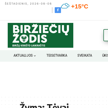
ŠEŠTADIENIS, 2026-08-08
+15°C
AKTUALIJOS
TEISĖTVARKA
SVEIKATA
ŪKI
Žyma:
Tėvai