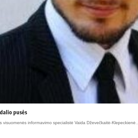
dalio pusės
bės visuomenės informavimo specialistė Vaida Dževečkaitė-Klepeckienė