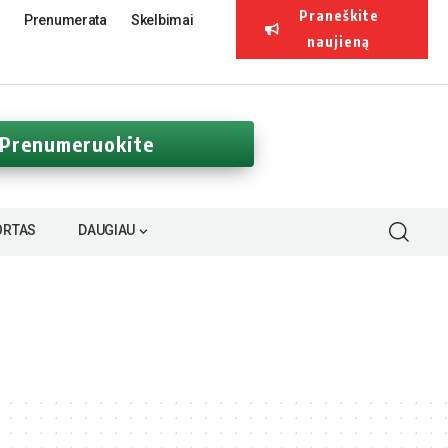
Praneškite
Prenumerata
Skelbimai
naujieną
Prenumeruokite
ORTAS
DAUGIAU