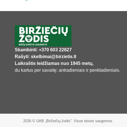
Skambinti: +370 603 22827
Rašyti: skelbimai@birzietis.lt
Laikraštis leidžiamas nuo 1945 metų,
du kartus per savaitę: antradieniais ir penktadieniais.
2026 © UAB „Biržiečių žodis“. Visos teisės saugomos.