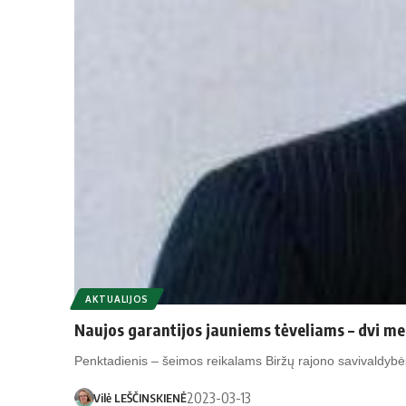
AKTUALIJOS
Naujos garantijos jauniems tėveliams – dvi me
Penktadienis – šeimos reikalams Biržų rajono savivaldy
2023-03-13
Vilė LEŠČINSKIENĖ