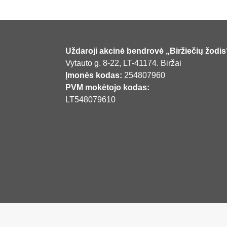
Uždaroji akcinė bendrovė „Biržiečių žodis
Vytauto g. 8-22, LT-41174. Biržai
Įmonės kodas:
254807960
PVM mokėtojo kodas:
LT548079610