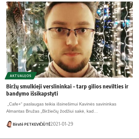
AKTUALIJOS
Biržų smulkieji verslininkai – tarp gilios nevilties ir
bandymo išsikapstyti
„Cafe+“ paslaugas teikia išsinešimui Kavinės savininkas
Almantas Bružas „Biržiečių žodžiui sakė, kad…
2021-01-29
Birutė PETKEVIČIŪTĖ