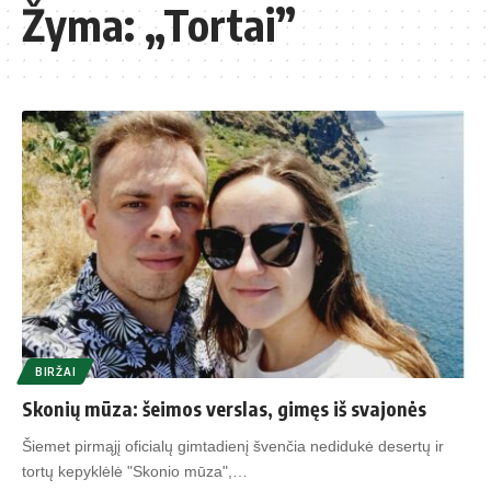
Žyma:
„Tortai”
BIRŽAI
Skonių mūza: šeimos verslas, gimęs iš svajonės
Šiemet pirmąjį oficialų gimtadienį švenčia nedidukė desertų ir
tortų kepyklėlė "Skonio mūza",…