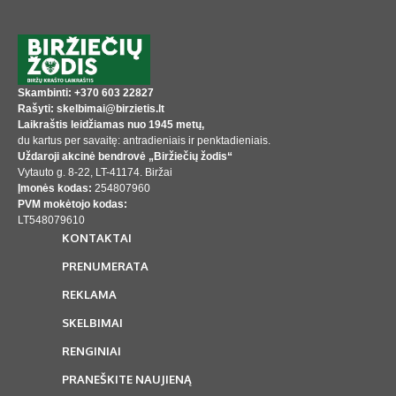
Skambinti: +370 603 22827
Rašyti: skelbimai@birzietis.lt
Laikraštis leidžiamas nuo 1945 metų,
du kartus per savaitę: antradieniais ir penktadieniais.
Uždaroji akcinė bendrovė „Biržiečių žodis“
Vytauto g. 8-22, LT-41174. Biržai
Įmonės kodas:
254807960
PVM mokėtojo kodas:
LT548079610
KONTAKTAI
PRENUMERATA
REKLAMA
SKELBIMAI
RENGINIAI
PRANEŠKITE NAUJIENĄ