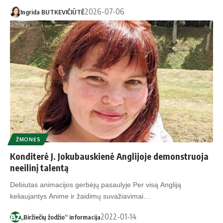
2026-07-06
Ingrida BUTKEVIČIŪTĖ
ŽMONĖS
Konditerė J. Jokubauskienė Anglijoje demonstruoja
neeilinį talentą
Debiutas animacijos gerbėjų pasaulyje Per visą Angliją
keliaujantys Anime ir žaidimų suvažiavimai…
2022-01-14
„Biržiečių žodžio“ informacija