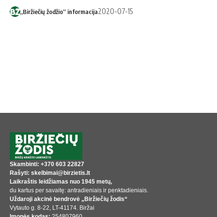
2020-07-15
„Biržiečių žodžio“ informacija
Skambinti: +370 603 22827
Rašyti: skelbimai@birzietis.lt
Laikraštis leidžiamas nuo 1945 metų,
du kartus per savaitę: antradieniais ir penktadieniais.
Uždaroji akcinė bendrovė „Biržiečių žodis“
Vytauto g. 8-22, LT-41174. Biržai
Įmonės kodas:
254807960