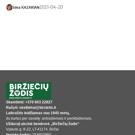
2021-04-20
Sima KAZARIAN
Skambinti: +370 603 22827
Rašyti: skelbimai@birzietis.lt
Laikraštis leidžiamas nuo 1945 metų,
du kartus per savaitę: antradieniais ir penktadieniais.
Uždaroji akcinė bendrovė „Biržiečių žodis“
Vytauto g. 8-22, LT-41174. Biržai
Įmonės kodas:
254807960