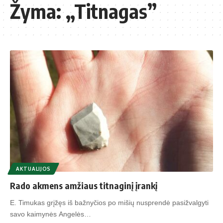
Žyma:
„Titnagas”
AKTUALIJOS
Rado akmens amžiaus titnaginį įrankį
E. Timukas grįžęs iš bažnyčios po mišių nusprendė pasižvalgyti
savo kaimynės Angelės…